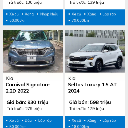
Trả trước: 130 triệu
Trả trước: 139 triệu
Xe cũ
Xăng
Nhập khẩu
Xe cũ
Xăng
Lắp ráp
60.000km
79.000km
Kia
Kia
Carnival Signature
Seltos Luxury 1.5 AT
2.2D 2022
2024
Giá bán: 930 triệu
Giá bán: 598 triệu
Trả trước: 279 triệu
Trả trước: 179 triệu
Xe cũ
Dầu
Lắp ráp
Xe cũ
Xăng
Lắp ráp
50.000km
18.000km