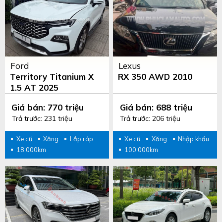
Ford
Lexus
Territory Titanium X
RX 350 AWD 2010
1.5 AT 2025
Giá bán: 770 triệu
Giá bán: 688 triệu
Trả trước: 231 triệu
Trả trước: 206 triệu
Xe cũ
Xăng
Lắp ráp
Xe cũ
Xăng
Nhập khẩu
18.000km
100.000km