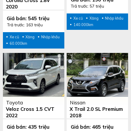
Corolla Cross 1.8V
Trả trước: 57 triệu
2020
Giá bán: 545 triệu
Xe cũ
Xăng
Nhập khẩu
Trả trước: 163 triệu
140.000km
Xe cũ
Xăng
Nhập khẩu
60.000km
Toyota
Nissan
Veloz Cross 1.5 CVT
X Trail 2.0 SL Premium
2022
2018
Giá bán: 435 triệu
Giá bán: 465 triệu