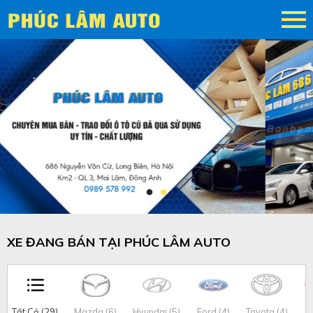
XE ĐANG BÁN TẠI PHÚC LÂM AUTO
Tất Cả (29)
Mazda (6)
Hyundai (5)
Ford (4)
Toyota (4)
K