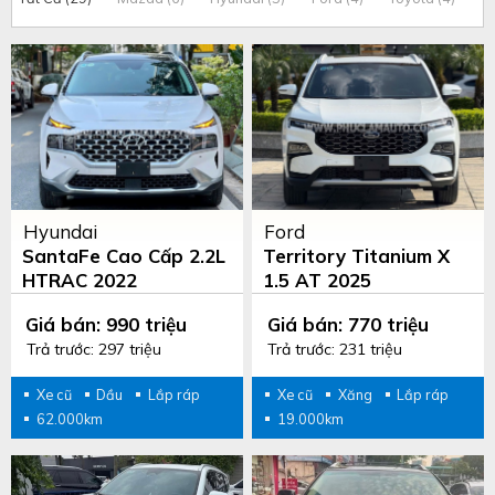
Hyundai
Ford
SantaFe Cao Cấp 2.2L
Territory Titanium X
HTRAC 2022
1.5 AT 2025
Giá bán: 990 triệu
Giá bán: 770 triệu
Trả trước: 297 triệu
Trả trước: 231 triệu
Xe cũ
Dầu
Lắp ráp
Xe cũ
Xăng
Lắp ráp
62.000km
19.000km