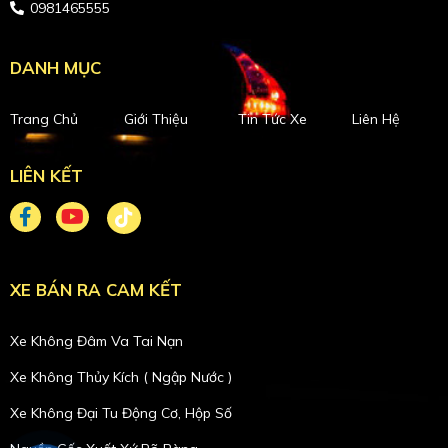
0981465555
DANH MỤC
Trang Chủ
Giới Thiệu
Tin Tức Xe
Liên Hệ
LIÊN KẾT
XE BÁN RA CAM KẾT
Xe Không Đâm Va Tai Nạn
Xe Không Thủy Kích ( Ngập Nước )
Xe Không Đại Tu Động Cơ, Hộp Số