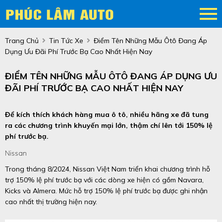
Trang Chủ
Tin Tức Xe
Điểm Tên Những Mẫu Ôtô Đang Áp
Dụng Ưu Đãi Phí Trước Bạ Cao Nhất Hiện Nay
ĐIỂM TÊN NHỮNG MẪU ÔTÔ ĐANG ÁP DỤNG ƯU
ĐÃI PHÍ TRƯỚC BẠ CAO NHẤT HIỆN NAY
Để kích thích khách hàng mua ô tô, nhiều hãng xe đã tung
ra các chương trình khuyến mại lớn, thậm chí lên tới 150% lệ
phí trước bạ.
Nissan
Trong tháng 8/2024, Nissan Việt Nam triển khai chương trình hỗ
trợ 150% lệ phí trước bạ với các dòng xe hiện có gồm Navara,
Kicks và Almera. Mức hỗ trợ 150% lệ phí trước bạ được ghi nhận
cao nhất thị trường hiện nay.