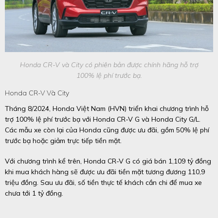
Honda CR-V và City có phiên bản được chính hãng hỗ trợ
100% lệ phí trước bạ.
Honda CR-V Và City
Tháng 8/2024, Honda Việt Nam (HVN) triển khai chương trình hỗ
trợ 100% lệ phí trước bạ với Honda CR-V G và Honda City G/L.
Các mẫu xe còn lại của Honda cũng được ưu đãi, gồm 50% lệ phí
trước bạ hoặc giảm trực tiếp tiền mặt.
Với chương trình kể trên, Honda CR-V G có giá bán 1,109 tỷ đồng
khi mua khách hàng sẽ được ưu đãi tiền mặt tương đương 110,9
triệu đồng. Sau ưu đãi, số tiền thực tế khách cần chi để mua xe
chưa tới 1 tỷ đồng.