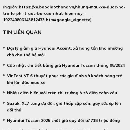
(Nguồn:
https://xe.baogiaothong.vn/nhung-mau-xe-duoc-ho-
tro-le-phi-truoc-ba-cao-nhat-hien-nay-
192240806143812433.htm#google_vignette
)
TIN LIÊN QUAN
Đại lý giảm giá Hyundai Accent, xả hàng tồn kho nhường
chỗ cho thế hệ mới
Cập nhật chi tiết bảng giá Hyundai Tucson tháng 08/2024
VinFast VF 6 thuyết phục các gia đình và khách hàng trẻ
khi lần đầu mua xe
Nhiều diễn biến mới trên thị trường ô tô điện toàn cầu
Suzuki XL7 tung ưu đãi, giá thấp sập sàn, gây sức ép lên
đối thủ
Hyundai Tucson 2025 chốt giá quy đổi từ 718 triệu đồng