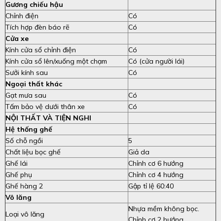
Gương chiếu hậu
Chỉnh điện
Có
Tích hợp đèn báo rẽ
Có
Cửa xe
Kính cửa sổ chỉnh điện
Có
Kính cửa sổ lên/xuống một chạm
Có (cửa người lái)
Sưởi kính sau
Có
Ngoại thất khác
Gạt mưa sau
Có
Tấm bảo vệ dưới thân xe
Có
NỘI THẤT VÀ TIỆN NGHI
Hệ thống ghế
Số chỗ ngồi
5
Chất liệu bọc ghế
Giả da
Ghế lái
Chỉnh cơ 6 hướng
Ghế phụ
Chỉnh cơ 4 hướng
Ghế hàng 2
Gập tỉ lệ 60:40
Vô lăng
Nhựa mềm không bọc.
Loại vô lăng
Chỉnh cơ 2 hướng