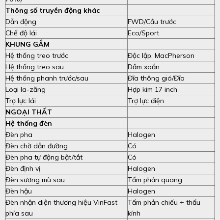
Thông số truyền động khác
Dẫn động
FWD/Cầu trước
Chế độ lái
Eco/Sport
KHUNG GẦM
Hệ thống treo trước
Độc lập, MacPherson
Hệ thống treo sau
Dầm xoắn
Hệ thống phanh trước/sau
Đĩa thông gió/Đĩa
Loại la-zăng
Hợp kim 17 inch
Trợ lực lái
Trợ lực điện
NGOẠI THẤT
Hệ thống đèn
Đèn pha
Halogen
Đèn chờ dẫn đường
Có
Đèn pha tự động bật/tắt
Có
Đèn định vị
Halogen
Đèn sương mù sau
Tấm phản quang
Đèn hậu
Halogen
Đèn nhận diện thương hiệu VinFast
Tấm phản chiếu + thấu
phía sau
kính