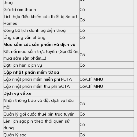
thoại
Giải trí âm thanh
Có
Tích hợp điều khiển các thiết bị Smart
Có
Homes
Đồng bộ lịch danh bạ điện thoại
Có
Ứng dụng văn phòng
Có
Mua sắm các sản phẩm và dịch vụ
Kết nối mua sắm trực tuyến (Gọi đồ ăn,
Có
mua sắm sản phẩm,…)
Đặt lịch hẹn dịch vụ
Có
Cập nhật phần mềm từ xa
Cập nhật phần mềm miễn phí FOTA
Có/Chỉ MHU
Cập nhật phần mềm thu phí SOTA
Có/Chỉ MHU
Dịch vụ về xe
Nhận thông báo và đặt dịch vụ hậu
Có
mãi
Quản lý gói cước thuê pin trực tuyến
Có
Lên lịch sạc pin theo thói quen sử
Có
dụng
Quản lý sạc
Có