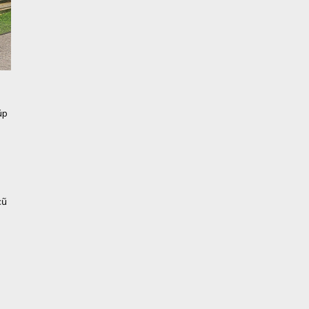
úp
cũ