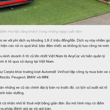
iên Hà Nội vắng khách trong những ngày cuối năm
a xe với phí dịch vụ khoảng 1,8-2 triệu đồng/lần. Dịch vụ này nhằm gi
 hiện các rủi ro quá khứ, bảo đảm chiếc xe không bị tua công-tơ-mét.
 kinh doanh ô tô cũ lớn nhất Việt Nam là AnyCar và hiện quản lý
nh ô tô qua sử dụng tại Việt Nam.
hư Carpla khai trương loạt Automall; VinFast lập công ty mua bán xe 
, Mazda, Peugeot, BMW và MINI.
án những xe cũ do chính đại lý bán ra trước đó, có lịch sử xuất xứ rõ
hành bảo dưỡng.
ất cá nhân nhỏ lẻ thuê mặt bằng giản đơn. Ba mô hình này có điểm
ng pháp đánh giá xe và giá bán.