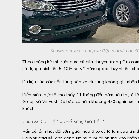
Showroom xe cũ nhập xe điện mới về bán để 
Theo thống kê thị trường xe cũ của chuyên trang Oto.com.v
sử dụng nhích lên 5-10% so với năm ngoái. Tuy nhiên, cho 
Dữ liệu của các nền tảng bán xe cũ cũng không ghi nhận l
Diễn biến thực tế cho thấy, 11 tháng đầu năm tiêu thụ ô 
Group và VinFast. Dự báo cả năm khoảng 470 nghìn xe. Tr
khách.
Chọn Xe Cũ Thế Nào Để Xứng Giá Tiền?
Vấn đề lớn nhất đối với người mua ô tô cũ là làm sao tìm
Hà Nội) chia sẻ, anh đang tìm mua xe cũ nhưng khó khăn và