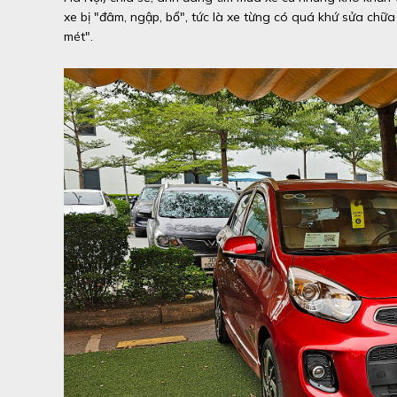
xe bị "đâm, ngập, bổ", tức là xe từng có quá khứ sửa ch
mét".