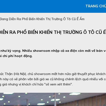
TRANG CH
Đang Diễn Ra Phổ Biến Khiến Thị Trường Ô Tô Cũ Ế Ẩm
ỄN RA PHỔ BIẾN KHIẾN THỊ TRƯỜNG Ô TÔ CŨ Ế
c như kỳ vọng. Nhiều showroom nhập cả xe điện còn mới về bán v
i chi phí hoạt động.
Đức Thận (Hà Nội), chủ showroom mất hơn nửa giờ thuyết phục khách
h này có vẻ phân vân bởi giá xe cũ không chênh lệch quá nhiều với 
giá nhưng vị khách chỉ hứa "sẽ xem xét thêm".