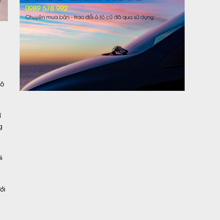
 ô
í
g
i
ới