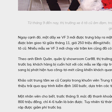
Từ tháng 9 đến nay, thị trường xe ô tô cũ ảm đạm, tr
gi
Ngay cạnh đó, một dãy xe VF 3 mới được trưng bày ra mặt
được bàn giao từ giữa tháng 11, giá 250 triệu đồng/chiếc
tô cũ. Nhiều mẫu xe VF 3 mới chạy vài trăm km cũng đã có 
Theo anh Đình Quân, quản lý showroom Car88, thị trường
trước bạ, khách hàng bị cuốn hút với các mẫu xe lắp ráp t
sang bị phát hiện tua công-tơ-mét cũng khiến khách quan
Khảo sát trung tâm xe cũ Carpla trong khuôn viên Trung t
thiệu trải qua quy trình kiểm định 160 bước, dựa trên các 
Một nhân viên cho biết, trước tháng 9, mức độ thanh kh
800 triệu đồng, chỉ 4-6 tuần là bán được. Tuy nhiên từ thá
ráp được giảm phí trước bạ.