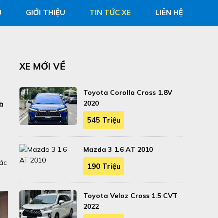
Ủ
GIỚI THIỆU
TIN TỨC XE
LIÊN HỆ
XE MỚI VỀ
Toyota Corolla Cross 1.8V
2020
à
545 Triệu
Mazda 3 1.6 AT 2010
các
190 Triệu
Toyota Veloz Cross 1.5 CVT
2022