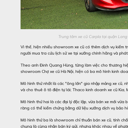
Trung tâm xe cũ Carpla tại quận Long B
Vì thế, hiện nhiều showroom xe cũ có thêm dịch vụ kiểm tr
người mua tra cứu lịch sử xe tại xưởng chính hãng và phát
Theo anh Đinh Quang Hùng, từng làm việc cho thương hiệu
showroom Chợ xe cũ Hà Nội, hiện có ba mô hình kinh doa
Mô hình thứ nhất là các "ông lớn" gia nhập mảng xe cũ, n
và cho thuê ô tô điện tự lái; Thaco kinh doanh xe cũ Kia
Mô hình thứ hai là các đại lý độc lập, vừa bán xe mới vừa b
ràng có thể kiểm chứng bằng dữ liệu xưởng dịch vụ bảo 
Mô hình thứ ba là showroom chỉ thuần bán xe cũ, tính ch
chung là cùng nhận bán ký gửi, nhưng khác nhau về phươ