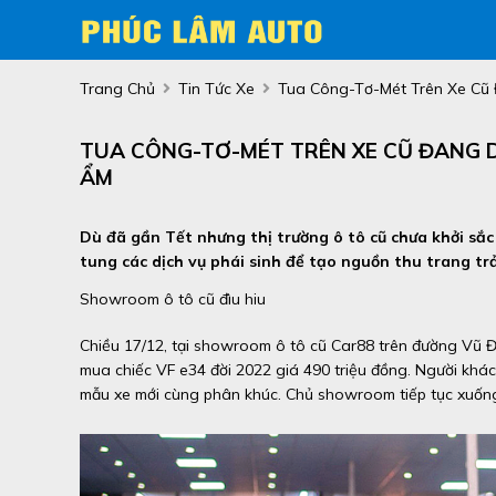
Trang Chủ
Tin Tức Xe
Tua Công-Tơ-Mét Trên Xe Cũ 
TUA CÔNG-TƠ-MÉT TRÊN XE CŨ ĐANG DI
ẨM
Dù đã gần Tết nhưng thị trường ô tô cũ chưa khởi sắ
tung các dịch vụ phái sinh để tạo nguồn thu trang trả
Showroom ô tô cũ đìu hiu
Chiều 17/12, tại showroom ô tô cũ Car88 trên đường Vũ 
mua chiếc VF e34 đời 2022 giá 490 triệu đồng. Người khác
mẫu xe mới cùng phân khúc. Chủ showroom tiếp tục xuống 