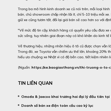
Trong ba mô hình kinh doanh xe cũ nói trên, mỗi loại hình 
bán, chủ showroom chấp nhận lãi ít, chỉ 5-10 triệu mỗi xe. 
giữ xe cũng tươm tất, đổi lại giá bán sẽ cao hơn so với địn
"Về mức độ tin cậy, khách hàng có quyền yêu cầu đưa xe đ
sức sống, tuy nhiên giai đoạn này có khó khăn do kinh tế
Về thương hiệu, những nhãn hiệu ô tô cũ được chọn vẫn l
Trong đó, xe Toyota vẫn chiếm ưu thế lớn, khoảng 20% thị 
hiếu ưa chuộng xe Nhật vì có độ bền cao, tiết kiệm nhiên li
(Nguồn:
https://xe.baogiaothong.vn/thi-truong-o-to
TIN LIÊN QUAN
Omoda & Jaecoo khai trương hai đại lý đầu tiên tại
Doanh số bán xe điện toàn cầu cao kỷ lục