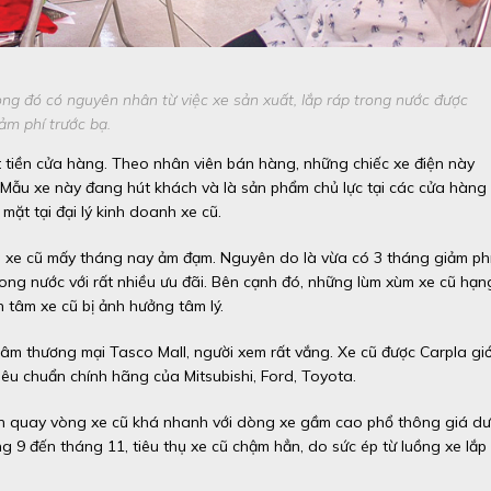
ong đó có nguyên nhân từ việc xe sản xuất, lắp ráp trong nước được
ảm phí trước bạ.
 tiền cửa hàng. Theo nhân viên bán hàng, những chiếc xe điện này
. Mẫu xe này đang hút khách và là sản phẩm chủ lực tại các cửa hàng
mặt tại đại lý kinh doanh xe cũ.
 xe cũ mấy tháng nay ảm đạm. Nguyên do là vừa có 3 tháng giảm ph
rong nước với rất nhiều ưu đãi. Bên cạnh đó, những lùm xùm xe cũ hạn
 tâm xe cũ bị ảnh hưởng tâm lý.
âm thương mại Tasco Mall, người xem rất vắng. Xe cũ được Carpla giớ
tiêu chuẩn chính hãng của Mitsubishi, Ford, Toyota.
oản quay vòng xe cũ khá nhanh với dòng xe gầm cao phổ thông giá dư
ng 9 đến tháng 11, tiêu thụ xe cũ chậm hẳn, do sức ép từ luồng xe lắp