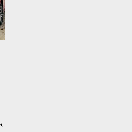
a
ì,
c