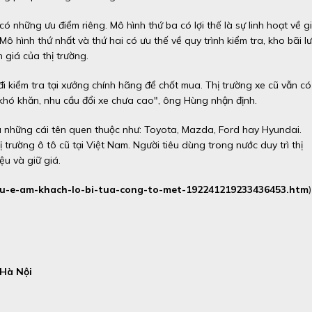
có những ưu điểm riêng. Mô hình thứ ba có lợi thế là sự linh hoạt về g
Mô hình thứ nhất và thứ hai có ưu thế về quy trình kiểm tra, kho bãi l
h giá của thị trường.
i kiểm tra tại xưởng chính hãng để chốt mua. Thị trường xe cũ vẫn có
 khó khăn, nhu cầu đổi xe chưa cao", ông Hùng nhận định.
à những cái tên quen thuộc như: Toyota, Mazda, Ford hay Hyundai.
trường ô tô cũ tại Việt Nam. Người tiêu dùng trong nước duy trì thị
ệu và giữ giá.
-cu-e-am-khach-lo-bi-tua-cong-to-met-192241219233436453.htm
)
 Hà Nội