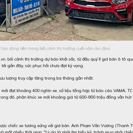
tạo dòng tiền trong bối cảnh thị trường cuối năm ảm đạm.
n, bối cảnh thị trường dự báo khởi sắc, từ đầu quý II giá bán ô tô qu
tới gần đây, sức phục hồi chưa đạt kỳ vọng.
ưu lượng truy cập tăng trong ba tháng gần nhất.
tô mới đạt khoảng 400 nghìn xe, số liệu tổng hợp từ báo cáo VAMA, TC
ong đó, phân khúc xe mới khoảng giá từ 600-800 triệu đồng vẫn hút
 được chiếc xe tương xứng với giá bán. Anh Phạm Văn Vương (Thanh Tr
 mất nhiều thời gian: "Lý do là phải tìm hiểu kỹ, tránh mua phải chiế