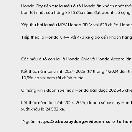
Honda City tiếp tục là mẫu ô tô Honda ăn khách nhất th
bán tốt nhất của hãng kể từ đầu năm, đạt doanh số cộng 
Xếp thứ hai là mẫu MPV Honda BR-V với 629 chiếc. Honda
Tiếp theo là Honda CR-V với 473 xe giao đến khách hàng,
Các mẫu ô tô còn lại là Honda Civic và Honda Accord lần 
Kết thúc năm tài chính 2024-2025 (từ tháng 4/2024 đến t
10,5% so với năm tài chính trước.
Ở mảng kinh doanh xe máy, Honda bán được 202.546 chiếc
Kết thúc năm tài chính 2024-2025, doanh số xe máy Honda
xuất khẩu là 24.582 xe.
(Nguồn:
https://xe.baoxaydung.vn/doanh-so-o-to-h