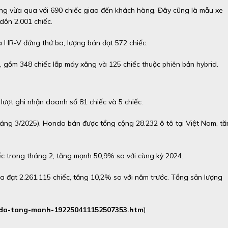
áng vừa qua với 690 chiếc giao đến khách hàng. Đây cũng là mẫu xe
dồn 2.001 chiếc.
 HR-V đứng thứ ba, lượng bán đạt 572 chiếc.
 gồm 348 chiếc lắp máy xăng và 125 chiếc thuộc phiên bản hybrid.
lượt ghi nhận doanh số 81 chiếc và 5 chiếc.
háng 3/2025), Honda bán được tổng cộng 28.232 ô tô tại Việt Nam, t
 trong tháng 2, tăng mạnh 50,9% so với cùng kỳ 2024.
 đạt 2.261.115 chiếc, tăng 10,2% so với năm trước. Tổng sản lượng
onda-tang-manh-192250411152507353.htm
)