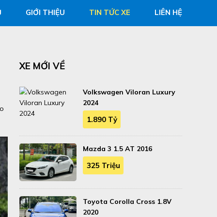
Ủ
GIỚI THIỆU
TIN TỨC XE
LIÊN HỆ
XE MỚI VỀ
Volkswagen Viloran Luxury
2024
so
1.890 Tỷ
Mazda 3 1.5 AT 2016
325 Triệu
Toyota Corolla Cross 1.8V
2020