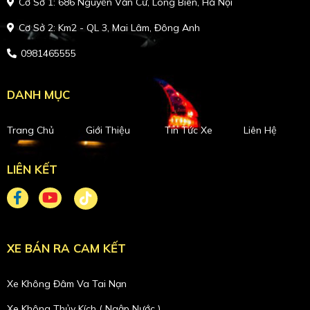
Cơ Sở 1: 686 Nguyễn Văn Cừ, Long Biên, Hà Nội
Cơ Sở 2: Km2 - QL 3, Mai Lâm, Đông Anh
0981465555
DANH MỤC
Trang Chủ
Giới Thiệu
Tin Tức Xe
Liên Hệ
LIÊN KẾT
XE BÁN RA CAM KẾT
Xe Không Đâm Va Tai Nạn
Xe Không Thủy Kích ( Ngập Nước )