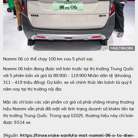
Nammi 06 có thể chạy 100 km sau 5 phút sạc.
Nammi 06 hiện đang được mở bán trước tại thị trường Trung Quốc
với 5 phiên bản và giá từ 89.900 - 119.900 Nhân dân tệ (khoảng
311 - 419 triệu đồng). Dự kiến, xe sẽ chính thức lăn bánh từ quý II
năm nay tại thị trường nội địa.
Mặc dù chỉ bán các sản phẩm có giá cả phải chăng nhưng thương
hiệu Nammi vẫn phải đối mặt với tình trạng doanh số khiêm tốn tại
thị trường Trung Quốc. Trong quý I/2025, thương hiệu này chỉ bán
được 9.514 xe.
(Nguồn:
https://tinxe.vn/xe-xanh/ra-mat-nammi-06-o-to-dien-