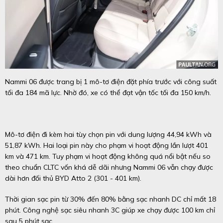
Nammi 06 được trang bị 1 mô-tơ điện đặt phía trước với công suất
tối đa 184 mã lực. Nhờ đó, xe có thể đạt vận tốc tối đa 150 km/h.
Mô-tơ điện đi kèm hai tùy chọn pin với dung lượng 44,94 kWh và
51,87 kWh. Hai loại pin này cho phạm vi hoạt động lần lượt 401
km và 471 km. Tuy phạm vi hoạt động không quá nổi bật nếu so
theo chuẩn CLTC vốn khá dễ dãi nhưng Nammi 06 vẫn chạy được
dài hơn đối thủ BYD Atto 2 (301 - 401 km).
Thời gian sạc pin từ 30% đến 80% bằng sạc nhanh DC chỉ mất 18
phút. Công nghệ sạc siêu nhanh 3C giúp xe chạy được 100 km chỉ
sau 5 phút sạc.