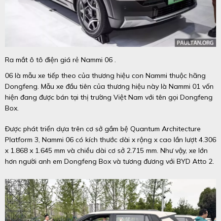
Ra mắt ô tô điện giá rẻ Nammi 06 .
06 là mẫu xe tiếp theo của thương hiệu con Nammi thuộc hãng
Dongfeng. Mẫu xe đầu tiên của thương hiệu này là Nammi 01 vốn
hiện đang được bán tại thị trường Việt Nam với tên gọi Dongfeng
Box.
Được phát triển dựa trên cơ sở gầm bệ Quantum Architecture
Platform 3, Nammi 06 có kích thước dài x rộng x cao lần lượt 4.306
x 1.868 x 1.645 mm và chiều dài cơ sở 2.715 mm. Như vậy, xe lớn
hơn người anh em Dongfeng Box và tương đương với BYD Atto 2.