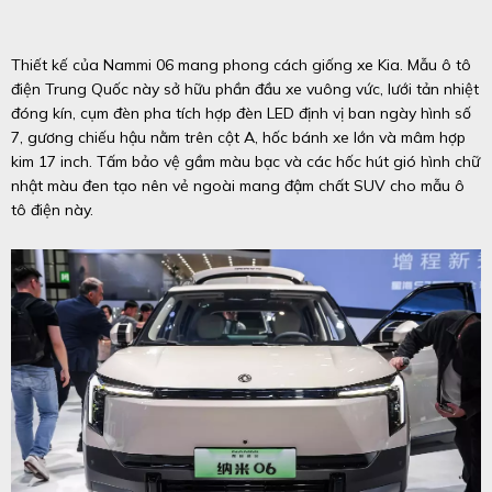
Thiết kế của Nammi 06 mang phong cách giống xe Kia. Mẫu ô tô
điện Trung Quốc này sở hữu phần đầu xe vuông vức, lưới tản nhiệt
đóng kín, cụm đèn pha tích hợp đèn LED định vị ban ngày hình số
7, gương chiếu hậu nằm trên cột A, hốc bánh xe lớn và mâm hợp
kim 17 inch. Tấm bảo vệ gầm màu bạc và các hốc hút gió hình chữ
nhật màu đen tạo nên vẻ ngoài mang đậm chất SUV cho mẫu ô
tô điện này.