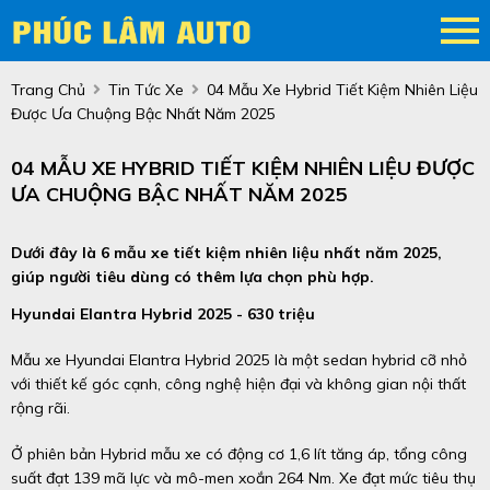
Trang Chủ
Tin Tức Xe
04 Mẫu Xe Hybrid Tiết Kiệm Nhiên Liệu
Được Ưa Chuộng Bậc Nhất Năm 2025
04 MẪU XE HYBRID TIẾT KIỆM NHIÊN LIỆU ĐƯỢC
ƯA CHUỘNG BẬC NHẤT NĂM 2025
Dưới đây là 6 mẫu xe tiết kiệm nhiên liệu nhất năm 2025,
giúp người tiêu dùng có thêm lựa chọn phù hợp.
Hyundai Elantra Hybrid 2025 - 630 triệu
Mẫu xe Hyundai Elantra Hybrid 2025 là một sedan hybrid cỡ nhỏ
với thiết kế góc cạnh, công nghệ hiện đại và không gian nội thất
rộng rãi.
Ở phiên bản Hybrid mẫu xe có động cơ 1,6 lít tăng áp, tổng công
suất đạt 139 mã lực và mô-men xoắn 264 Nm. Xe đạt mức tiêu thụ