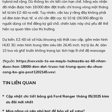
hybrid mở rộng. Dù thông tin chi tiết còn hạn chế, hãng xác nhận
đã nhận được hơn 18.000 đơn đặt trước chỉ trong vòng một tháng
kể từ khi EZ-60 ra mắt. Tuy nhiên, cần lưu ý rằng đây không phải
số đơn bán thực tế, vì chỉ cần đặt cọc từ 10 tệ (36.000 đồng) là
người dùng có thể đăng ký giữ chỗ, chiến lược này chủ yếu để thể
hiện sự quan tâm của thị trường.
Dự kiến, EZ-60 sẽ sở hữu khoang nội thất cao cấp, gồm màn hình
HUD 3D, màn hình trung tâm siêu lớn 26,45 inch, trợ lý ảo AI, dàn
23 loa và ghế trước không trọng lực tích hợp 8 chế độ massage.
(Nguồn:
https://vov.vn/o-to-xe-may/o-to/mazda-ez-60-nhan-
duoc-hon-18000-don-dat-truoc-tai-trung-quoc-du-chua-
cong-bo-gia-post1202145.vov
)
TIN LIÊN QUAN
Cập nhật chi tiết bảng giá Ford Ranger tháng 05/2025 kèm
ưu đãi mới nhất
Mùa nắng có nên phủ bạt để bảo vệ xế cưng?