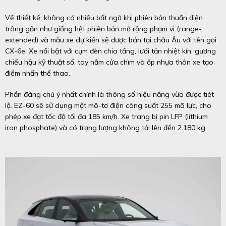
Về thiết kế, không có nhiều bất ngờ khi phiên bản thuần điện
trông gần như giống hệt phiên bản mở rộng phạm vi (range-
extended) và mẫu xe dự kiến sẽ được bán tại châu Âu với tên gọi
CX-6e. Xe nổi bật với cụm đèn chia tầng, lưới tản nhiệt kín, gương
chiếu hậu kỹ thuật số, tay nắm cửa chìm và ốp nhựa thân xe tạo
điểm nhấn thể thao.
Phần đáng chú ý nhất chính là thông số hiệu năng vừa được tiét
lộ. EZ-60 sẽ sử dụng một mô-tơ điện công suất 255 mã lực, cho
phép xe đạt tốc độ tối đa 185 km/h. Xe trang bị pin LFP (lithium
iron phosphate) và có trọng lượng không tải lên đến 2.180 kg.