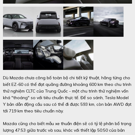
Dù Mazda chưa công bố toàn bộ chi tiết kỹ thuật, hãng từng cho
biết EZ-60 có thể đạt quãng đường khoảng 600 km theo chu trình
thử nghiệm CLTC của Trung Quốc - một chu trình thử nghiệm vốn
khá "thoáng" so với tiêu chuẩn thực tế. Để so sánh, Tesla Model
Y bản dẫn động cầu sau có thể đi được 593 km, còn bản AWD đạt
tới 719 km theo tiêu chuẩn này.
Mazda cũng cho biết mẫu xe thuần điện sẽ có tỷ lệ phân bổ trọng
lượng 47:53 giữa trước và sau, khác với thiết lập 50:50 của bản