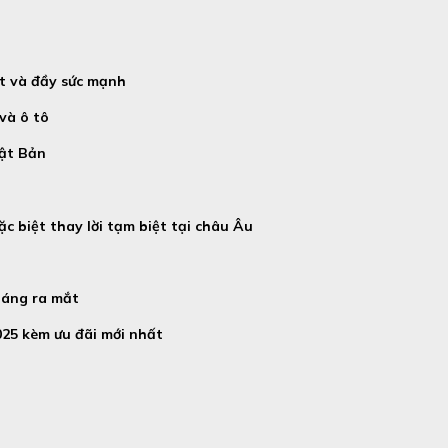
t và đầy sức mạnh
và ô tô
hật Bản
ặc biệt thay lời tạm biệt tại châu Âu
háng ra mắt
025 kèm ưu đãi mới nhất