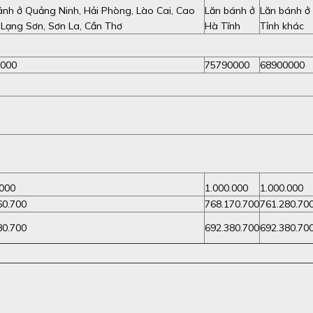
ánh ở Quảng Ninh, Hải Phòng, Lào Cai, Cao
Lăn bánh ở
Lăn bánh ở
 Lạng Sơn, Sơn La, Cần Thơ
Hà Tĩnh
Tỉnh khác
000
75790000
68900000
.000
1.000.000
1.000.000
60.700
768.170.700
761.280.70
80.700
692.380.700
692.380.70