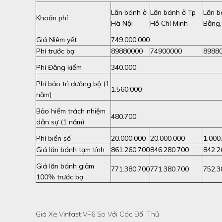
Lăn bánh ở
Lăn bánh ở Tp
Lăn b
Khoản phí
Hà Nội
Hồ Chí Minh
Bằng,
Giá Niêm yết
749.000.000
Phí trước bạ
89880000
74900000
8988
Phí Đăng kiểm
340.000
Phí bảo trì đường bộ (1
1.560.000
năm)
Bảo hiểm trách nhiệm
480.700
dân sự (1 năm)
Phí biển số
20.000.000
20.000.000
1.000
Giá lăn bánh tạm tính
861.260.700
846.280.700
842.2
Giá lăn bánh giảm
771.380.700
771.380.700
752.3
100% trước bạ
Giá Xe Vinfast VF6 So Với Các Đối Thủ