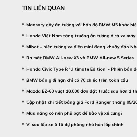
TIN LIÊN QUAN
Mansory gây ấn tượng với bản độ BMW M5 khác biệ
Honda Việt Nam tăng trưởng ấn tượng ở cả xe máy 
Mibot – hiện tượng xe điện mini đang khuấy đảo N
Ra mắt BMW All-new X3 và BMW All-new 5 Series
Honda Civic Type R ‘Ultimate Edition’ - Phiên bản đ
BMW bản giới hạn chỉ có 70 chiếc trên toàn cầu
Mazda EZ-60 vượt 18.000 đơn đặt trước sau hơn 1 t
Cập nhật chi tiết bảng giá Ford Ranger tháng 05/2
Mùa nắng có nên phủ bạt để bảo vệ xế cưng?
Vì sao lốp xe ô tô dự phòng nhỏ hơn lốp chính