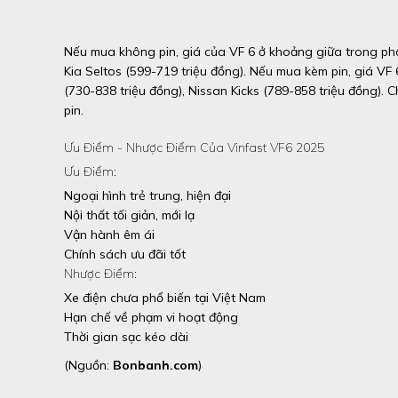
Nếu mua không pin, giá của VF 6 ở khoảng giữa trong ph
Kia Seltos (599-719 triệu đồng). Nếu mua kèm pin, giá V
(730-838 triệu đồng), Nissan Kicks (789-858 triệu đồng). C
pin.
Ưu Điểm - Nhược Điểm Của Vinfast VF6 2025
Ưu Điểm:
Ngoại hình trẻ trung, hiện đại
Nội thất tối giản, mới lạ
Vận hành êm ái
Chính sách ưu đãi tốt
Nhược Điểm:
Xe điện chưa phổ biến tại Việt Nam
Hạn chế về phạm vi hoạt động
Thời gian sạc kéo dài
(Nguồn:
Bonbanh.com
)