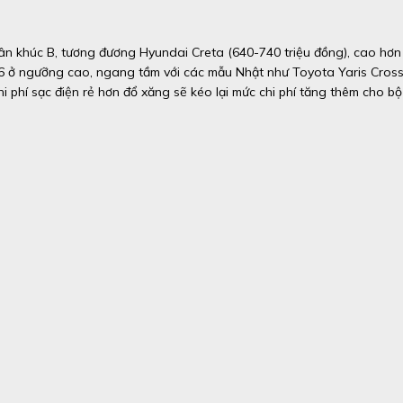
ân khúc B, tương đương Hyundai Creta (640-740 triệu đồng), cao hơn
F 6 ở ngưỡng cao, ngang tầm với các mẫu Nhật như Toyota Yaris Cros
hi phí sạc điện rẻ hơn đổ xăng sẽ kéo lại mức chi phí tăng thêm cho bộ