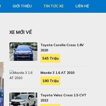
Ủ
GIỚI THIỆU
TIN TỨC XE
LIÊN HỆ
XE MỚI VỀ
Toyota Corolla Cross 1.8V
2020
545 Triệu
Mazda 3 1.6 AT 2010
190 Triệu
Toyota Veloz Cross 1.5 CVT
2022