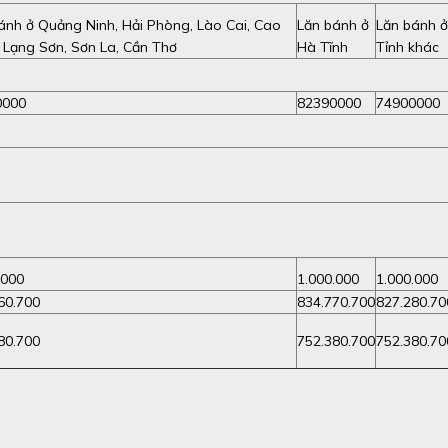
ánh ở Quảng Ninh, Hải Phòng, Lào Cai, Cao
Lăn bánh ở
Lăn bánh ở
 Lạng Sơn, Sơn La, Cần Thơ
Hà Tĩnh
Tỉnh khác
0000
82390000
74900000
.000
1.000.000
1.000.000
60.700
834.770.700
827.280.70
80.700
752.380.700
752.380.70