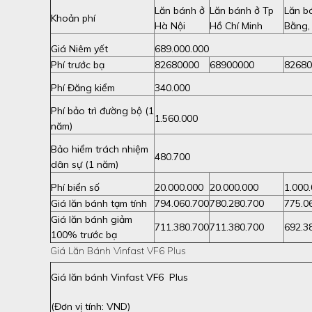
Lăn bánh ở
Lăn bánh ở Tp
Lăn b
Khoản phí
Hà Nội
Hồ Chí Minh
Bằng,
Giá Niêm yết
689.000.000
Phí trước bạ
82680000
68900000
82680
Phí Đăng kiểm
340.000
Phí bảo trì đường bộ (1
1.560.000
năm)
Bảo hiểm trách nhiệm
480.700
dân sự (1 năm)
Phí biển số
20.000.000
20.000.000
1.000
Giá lăn bánh tạm tính
794.060.700
780.280.700
775.0
Giá lăn bánh giảm
711.380.700
711.380.700
692.3
100% trước bạ
Giá Lăn Bánh Vinfast VF6 Plus
Giá lăn bánh Vinfast VF6 Plus
(Đơn vị tính: VND)