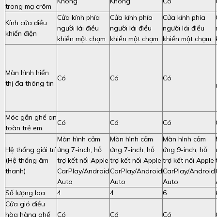
Không
Không
Có
trong mạ crôm
Cửa kính phía
Cửa kính phía
Cửa kính phía
Kính cửa điều
người lái điều
người lái điều
người lái điều
khiển điện
khiển một chạm
khiển một chạm
khiển một chạm
Màn hình hiển
Có
Có
Có
thị đa thông tin
Móc gắn ghế an
Có
Có
Có
toàn trẻ em
Màn hình cảm
Màn hình cảm
Màn hình cảm
Hệ thống giải trí
ứng 7-inch, hỗ
ứng 7-inch, hỗ
ứng 9-inch, hỗ
(Hệ thống âm
trợ kết nối Apple
trợ kết nối Apple
trợ kết nối Apple
thanh)
CarPlay/Android
CarPlay/Android
CarPlay/Android
Auto
Auto
Auto
Số lượng loa
4
4
6
Cửa gió điều
hòa hàng ghế
Có
Có
Có