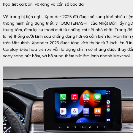
họa tiết carbon, vô-lăng và cần số bọc da.
Về trang bị tiện nghi, Xpander 2025 đã được bổ sung khá nhiều tiện 
thông minh ứng dụng triết lý “OMOTENASHI” của Nhật Bản, lấy ngư
trung tâm, đem lại sự thoải mái từ những chi tiết nhỏ nhất. Trong đ
là hệ thống sưởi kính sau chống đọng hơi và cảm biến lùi. Màn hình g
trên Mitsubishi Xpander 2025 được tăng kích thước từ 7 inch lên 9 in
Carplay. Điều hòa trên xe vẫn là dạng chỉnh cơ nhưng được thay đổ
xoay sang nút bấm, và bổ sung thêm nút làm lạnh nhanh Maxcool.