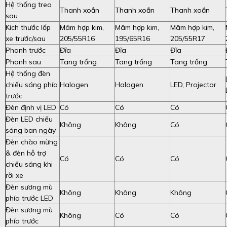
Hệ thống treo
Thanh xoắn
Thanh xoắn
Thanh xoắn
sau
Kích thước lốp
Mâm hợp kim,
Mâm hợp kim,
Mâm hợp kim,
xe trước/sau
205/55R16
195/65R16
205/55R17
Phanh trước
Đĩa
Đĩa
Đĩa
Phanh sau
Tang trống
Tang trống
Tang trống
Hệ thống đèn
chiếu sáng phía
Halogen
Halogen
LED, Projector
trước
Đèn định vị LED
Có
Có
Có
Đèn LED chiếu
Không
Không
Có
sáng ban ngày
Đèn chào mừng
& đèn hỗ trợ
Có
Có
Có
chiếu sáng khi
rời xe
Đèn sương mù
Không
Không
Không
phía trước LED
Đèn sương mù
Không
Có
Có
phía trước