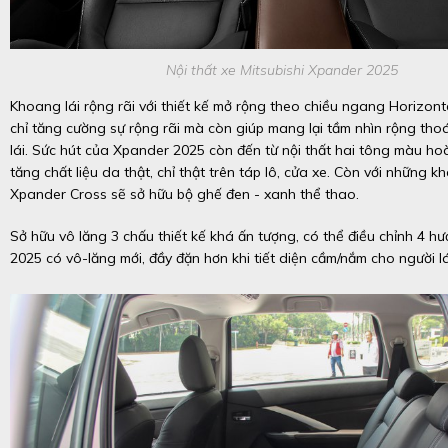
Nội thất xe Mitsubishi Xpander 2025
Khoang lái rộng rãi với thiết kế mở rộng theo chiều ngang Horizont
chỉ tăng cường sự rộng rãi mà còn giúp mang lại tầm nhìn rộng th
lái. Sức hút của Xpander 2025 còn đến từ nội thất hai tông màu ho
tăng chất liệu da thật, chỉ thật trên táp lô, cửa xe. Còn với những 
Xpander Cross sẽ sở hữu bộ ghế đen - xanh thể thao.
Sở hữu vô lăng 3 chấu thiết kế khá ấn tượng, có thể điều chỉnh 4 h
2025 có vô-lăng mới, đầy đặn hơn khi tiết diện cầm/nắm cho người l