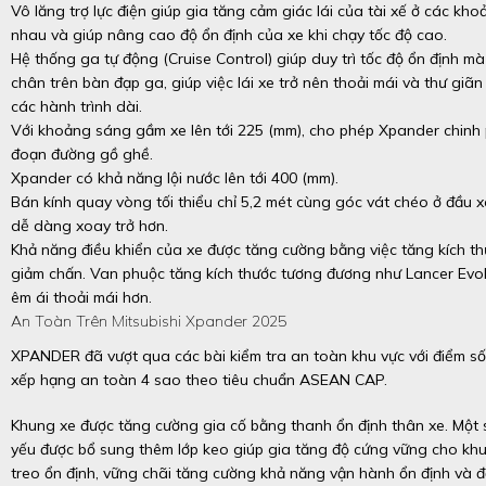
Vô lăng trợ lực điện giúp gia tăng cảm giác lái của tài xế ở các kh
nhau và giúp nâng cao độ ổn định của xe khi chạy tốc độ cao.
Hệ thống ga tự động (Cruise Control) giúp duy trì tốc độ ổn định m
chân trên bàn đạp ga, giúp việc lái xe trở nên thoải mái và thư giãn 
các hành trình dài.
Với khoảng sáng gầm xe lên tới 225 (mm), cho phép Xpander chinh
đoạn đường gồ ghề.
Xpander có khả năng lội nước lên tới 400 (mm).
Bán kính quay vòng tối thiểu chỉ 5,2 mét cùng góc vát chéo ở đầu 
dễ dàng xoay trở hơn.
Khả năng điều khiển của xe được tăng cường bằng việc tăng kích t
giảm chấn. Van phuộc tăng kích thước tương đương như Lancer Evol
êm ái thoải mái hơn.
An Toàn Trên Mitsubishi Xpander 2025
XPANDER đã vượt qua các bài kiểm tra an toàn khu vực với điểm s
xếp hạng an toàn 4 sao theo tiêu chuẩn ASEAN CAP.
Khung xe được tăng cường gia cố bằng thanh ổn định thân xe. Một số
yếu được bổ sung thêm lớp keo giúp gia tăng độ cứng vững cho kh
treo ổn định, vững chãi tăng cường khả năng vận hành ổn định và 