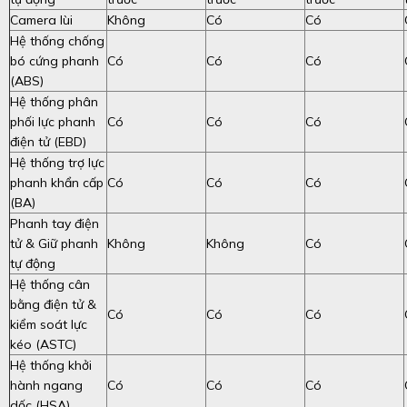
Camera lùi
Không
Có
Có
Hệ thống chống
bó cứng phanh
Có
Có
Có
(ABS)
Hệ thống phân
phối lực phanh
Có
Có
Có
điện tử (EBD)
Hệ thống trợ lực
phanh khẩn cấp
Có
Có
Có
(BA)
Phanh tay điện
tử & Giữ phanh
Không
Không
Có
tự động
Hệ thống cân
bằng điện tử &
Có
Có
Có
kiểm soát lực
kéo (ASTC)
Hệ thống khởi
hành ngang
Có
Có
Có
dốc (HSA)