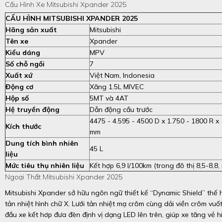
Cấu Hình Xe Mitsubishi Xpander 2025
CẤU HÌNH MITSUBISHI XPANDER 2025
Hãng sản xuất
Mitsubishi
Tên xe
Xpander
Kiểu dáng
MPV
Số chỗ ngồi
7
Xuất xứ
Việt Nam, Indonesia
Động cơ
Xăng 1.5L MIVEC
Hộp số
5MT và 4AT
Hệ truyền động
Dẫn động cầu trước
4475 - 4.595 - 4500 D x 1.750 - 1800 R x
Kích thước
mm
Dung tích bình nhiên
45 L
liệu
Mức tiêu thụ nhiên liệu
Kết hợp 6,9 l/100km (trong đô thị 8,5-8,8, 
Ngoại Thất Mitsubishi Xpander 2025
Mitsubishi Xpander sở hữu ngôn ngữ thiết kế “Dynamic Shield” thế h
tản nhiệt hình chữ X. Lưới tản nhiệt mạ crôm cùng dải viền crôm vu
đầu xe kết hơp đưa đèn định vị dạng LED lên trên, giúp xe tăng vẻ 