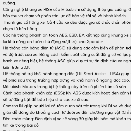
đường.
Công nghệ khung xe RISE của Mitsubishi sử dụng thép gia cường, đư
hấp thu va chạm và phân tán lực để bảo vệ tài xế và hành khách.
Thanh gia cố hông xe: Cả 4 cửa xe đều được gia cố chắc chắn phò
chạm từ bên hông
Các hệ thống phanh an toàn ABS, EBD, BA kết hợp cùng khung xe
lại khả năng an toàn chủ động vượt trội cho Xpander
Hệ thống cân bằng điện tử (ASC) sử dụng các cảm biến để phân tí
và độ trượt của xe. Bằng cách kiểm soát công suất động cơ và lực 
bánh xe riêng biệt, hệ thống ASC giúp duy trì sự ổn định của xe nga
kiện trơn trượt.
Hệ thống hỗ trợ khởi hành ngang dốc (Hill Start Assist – HSA) giúp 
về phía sau trong trường hợp dừng và khởi hành ở ngang dốc cao. 
Mitsubishi Motors trang bị hệ thống này trên cả phiên bản số sàn.
Cảnh báo phanh khẩn cấp (ESS): Khi ABS được kích hoạt, đèn cảnh
sẽ tự động bật để báo hiệu cho các xe đi sau.
Camera lùi giúp người lái có tầm quan sát tốt trong khi lùi xe và 
giúp dễ dàng đo khoảng cách từ đuôi xe đến chướng ngại vật (Chỉ 
Đèn chào mừng: Đèn định vị xe sẽ sáng 30 giây khi bấm mở khóa trê
tìm xe trong bãi đỗ.