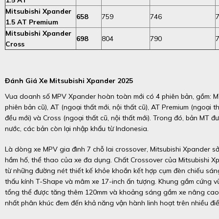
1.5 AT
Mitsubishi Xpander
658
759
746
1.5 AT Premium
Mitsubishi Xpander
698
804
790
Cross
Đánh Giá Xe Mitsubishi Xpander 2025
Vua doanh số MPV Xpander hoàn toàn mới có 4 phiên bản, gồm: MT
phiên bản cũ), AT (ngoại thất mới, nội thất cũ), AT Premium (ngoại th
đều mới) và Cross (ngoại thất cũ, nội thất mới). Trong đó, bản MT đ
nước, các bản còn lại nhập khẩu từ Indonesia.
Là dòng xe MPV gia đình 7 chỗ lai crossover, Mitsubishi Xpander sở
hầm hố, thể thao của xe đa dụng. Chất Crossover của Mitsubishi 
từ những đường nét thiết kế khỏe khoắn kết hợp cụm đèn chiếu sán
thấu kính T-Shape và mâm xe 17-inch ấn tượng. Khung gầm cứng vữ
tổng thể được tăng thêm 120mm và khoảng sáng gầm xe nâng cao
nhất phân khúc đem đến khả năng vận hành linh hoạt trên nhiều điều