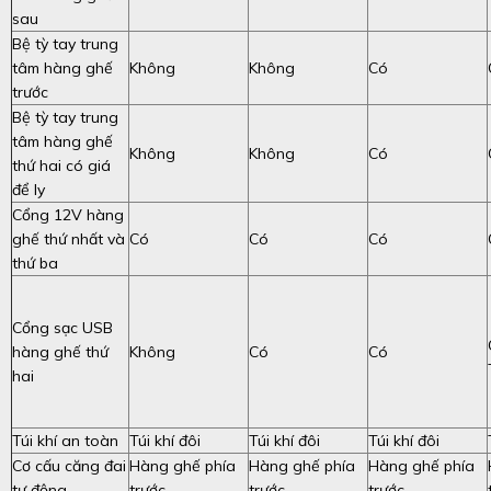
sau
Bệ tỳ tay trung
tâm hàng ghế
Không
Không
Có
trước
Bệ tỳ tay trung
tâm hàng ghế
Không
Không
Có
thứ hai có giá
để ly
Cổng 12V hàng
ghế thứ nhất và
Có
Có
Có
thứ ba
Cổng sạc USB
hàng ghế thứ
Không
Có
Có
hai
Túi khí an toàn
Túi khí đôi
Túi khí đôi
Túi khí đôi
Cơ cấu căng đai
Hàng ghế phía
Hàng ghế phía
Hàng ghế phía
tự động
trước
trước
trước