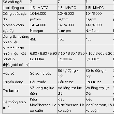
Số chỗ ngồi
7
7
7
Loại động cơ
1.5L MIVEC
1.5L MIVEC
1.5L MIVEC
Công suất cực
104/6.000
104/6.000
104/6.000
đại
ps/rpm
ps/rpm
ps/rpm
Mômen xoắn
141/4.000
141/4.000
141/4.000
cực đại
N.m/rpm
N.m/rpm
N.m/rpm
Dung tích thùng
45L
45L
45L
nhiên liệu
Mức tiêu hao
nhiên liệu (Kết
6,90 / 8,80 / 5,90
7,10 / 8,60 / 6,20
7,10 / 8,60 / 6,20
hợp/Đô
L/100Km
L/100Km
L/100Km
thị/Ngoài đô thị)
Số tự động 4
Số tự động 4
Hộp số
Số sàn 5 cấp
cấp
cấp
Truyền động
Cầu trước
Cầu trước
Cầu trước
Vô lăng trợ lực
Vô lăng trợ lực
Vô lăng trợ lực
Trợ lực lái
điện
điện
điện
Kiểu
Kiểu
Kiểu
Hệ thống treo
MacPherson, Lò
MacPherson, Lò
MacPherson, Lò
trước
xo cuộn
xo cuộn
xo cuộn