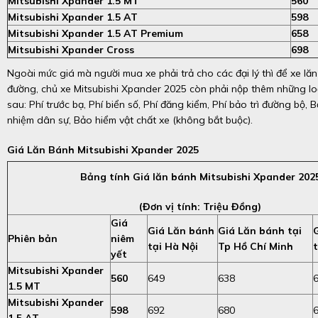
Mitsubishi Xpander 1.5 MT
560
Mitsubishi Xpander 1.5 AT
598
Mitsubishi Xpander 1.5 AT Premium
658
Mitsubishi Xpander Cross
698
Ngoài mức giá mà người mua xe phải trả cho các đại lý thì để xe lă
đường, chủ xe Mitsubishi Xpander 2025 còn phải nộp thêm những loạ
sau: Phí trước bạ, Phí biển số, Phí đăng kiểm, Phí bảo trì đường bộ, 
nhiệm dân sự, Bảo hiểm vật chất xe (không bắt buộc).
Giá Lăn Bánh Mitsubishi Xpander 2025
Bảng tính Giá lăn bánh Mitsubishi Xpander 202
(Đơn vị tính: Triệu Đồng)
Giá
Giá Lăn bánh
Giá Lăn bánh tại
Phiên bản
niêm
tại Hà Nội
Tp Hồ Chí Minh
yết
Mitsubishi Xpander
560
649
638
1.5 MT
Mitsubishi Xpander
598
692
680