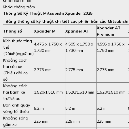
Khóa cửa từ xa
Khóa chống trộm
Thông Số Kỹ Thuật Mitsubishi Xpander 2025
Bảng thông số kỹ thuật chi tiết các phiên bản của Mitsubish
Xpander AT
Thông số
Xpander MT
Xpander AT
Premium
Kích thước tổng
4.475 x 1.750 x
4.595 x 1.750 x
4.595 x 1.750 x
thể
1.730 mm
1.730 mm
1.750 mm
(DàixRộngxCao)
Khoảng cách
hai cầu xe
2.775 mm
2.775 mm
2.775 mm
(Chiều dài cơ
sở)
Khoảng cách
hai bánh xe
1.520/1.510 mm
1.520/1.510 mm
1.520/1.510 mm
trước/sau
Bán kính quay
5,2 m
5,2 m
5,2 m
vòng tối thiểu
Khoảng sáng
225 mm
225 mm
225 mm
gầm xe