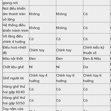
giọng nói
Nút điều khiển
âm thanh trên
Không
Không
Có
vô lăng
Hệ thống điều
Không
Không
Có
khiển hành trình
Vô lăng điều
Có
Có
Có
chỉnh 4 hướng
Điều hoà nhiệt
Chỉnh kiểu kỹ
Chỉnh tay
Chỉnh tay
độ
thuật số
Màu nội thất
Đen
Đen
Đen & Nâu
Chất liệu ghế
Nỉ
Nỉ
Da
Chỉnh tay 4
Chỉnh tay 6
Chỉnh tay 6
Ghế người lái
hướng
hướng
hướng
Hàng ghế thứ
Có
Có
Có
hai gập 60:40
Hàng ghế thứ
Có
Có
Có
hai gập 50:50
Tay nắm cửa