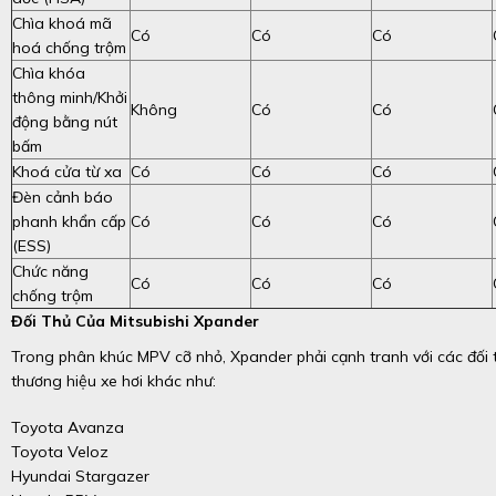
Chìa khoá mã
Có
Có
Có
hoá chống trộm
Chìa khóa
thông minh/Khởi
Không
Có
Có
động bằng nút
bấm
Khoá cửa từ xa
Có
Có
Có
Đèn cảnh báo
phanh khẩn cấp
Có
Có
Có
(ESS)
Chức năng
Có
Có
Có
chống trộm
Đối Thủ Của Mitsubishi Xpander
Trong phân khúc MPV cỡ nhỏ, Xpander phải cạnh tranh với các đối 
thương hiệu xe hơi khác như:
Toyota Avanza
Toyota Veloz
Hyundai Stargazer