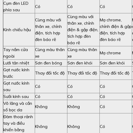
Cụm đèn LED
Có
Có
Có
phía sau
Cùng màu với
Cùng màu với
Mạ chrome,
thân xe, chỉnh
thân xe, chỉnh
chỉnh điện & gập
Kính chiếu hậu
điện & gập điện,
điện, tích hợp
điện, tích hợp
tích hợp đèn
đèn báo rẽ
đèn báo rẽ
báo rẽ
Tay nắm cửa
Cùng màu thân
Cùng màu thân
Mạ chrome
ngoài
xe
xe
Lưới tản nhiệt
Sơn đen bóng
Sơn đen khói
Sơn đen khói
Gạt nước kính
Thay đổi tốc độ
Thay đổi tốc độ
Thay đổi tốc độ
trước
Gạt nước kính
Có
Có
Có
sau
Sưởi kính sau
Có
Có
Có
Vô lăng và cần
Không
Không
Có
số bọc da
Đàm thoại rảnh
tay và điều
Không
Không
Có
khiển bằng