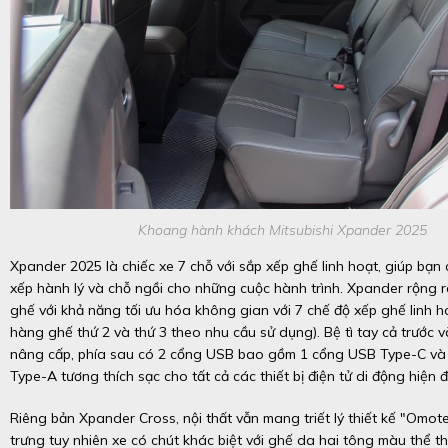
Khoang hành khách Mitsubishi Xpander 2025
Xpander 2025 là chiếc xe 7 chỗ với sắp xếp ghế linh hoạt, giúp bạn
xếp hành lý và chỗ ngồi cho những cuộc hành trình. Xpander rộng r
ghế với khả năng tối ưu hóa không gian với 7 chế độ xếp ghế linh 
hàng ghế thứ 2 và thứ 3 theo nhu cầu sử dụng). Bệ tì tay cả trước 
nâng cấp, phía sau có 2 cổng USB bao gồm 1 cổng USB Type-C và
Type-A tương thích sạc cho tất cả các thiết bị điện tử di động hiện đ
Riêng bản Xpander Cross, nội thất vẫn mang triết lý thiết kế "Omot
trưng tuy nhiên xe có chút khác biệt với ghế da hai tông màu thể th