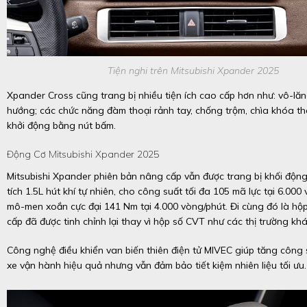
Tiện nghi trên Mitsubishi Xpander 2025
Xpander Cross cũng trang bị nhiều tiện ích cao cấp hơn như: vô-lăn
hướng; các chức năng đàm thoại rảnh tay, chống trộm, chìa khóa t
khởi động bằng nút bấm.
Động Cơ Mitsubishi Xpander 2025
Mitsubishi Xpander phiên bản nâng cấp vẫn được trang bị khối độn
tích 1.5L hút khí tự nhiên, cho công suất tối đa 105 mã lực tại 6.000
mô-men xoắn cực đại 141 Nm tại 4.000 vòng/phút. Đi cùng đó là hộp
cấp đã được tinh chỉnh lại thay vì hộp số CVT như các thị trường khá
Công nghệ điều khiển van biến thiên điện tử MIVEC giúp tăng công
xe vận hành hiệu quả nhưng vẫn đảm bảo tiết kiệm nhiên liệu tối ưu.