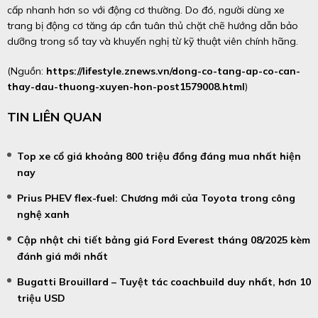
cấp nhanh hơn so với động cơ thường. Do đó, người dùng xe
trang bị động cơ tăng áp cần tuân thủ chặt chẽ hướng dẫn bảo
dưỡng trong sổ tay và khuyến nghị từ kỹ thuật viên chính hãng.
(Nguồn:
https://lifestyle.znews.vn/dong-co-tang-ap-co-can-
thay-dau-thuong-xuyen-hon-post1579008.html
)
TIN LIÊN QUAN
Top xe cổ giá khoảng 800 triệu đồng đáng mua nhất hiện
nay
Prius PHEV flex-fuel: Chương mới của Toyota trong công
nghệ xanh
Cập nhật chi tiết bảng giá Ford Everest tháng 08/2025 kèm
đánh giá mới nhất
Bugatti Brouillard – Tuyệt tác coachbuild duy nhất, hơn 10
triệu USD