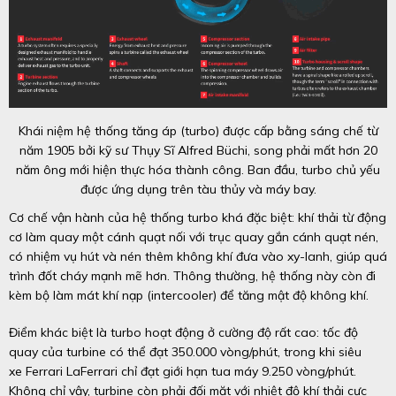
Khái niệm hệ thống tăng áp (turbo) được cấp bằng sáng chế từ
năm 1905 bởi kỹ sư Thụy Sĩ Alfred Büchi, song phải mất hơn 20
năm ông mới hiện thực hóa thành công. Ban đầu, turbo chủ yếu
được ứng dụng trên tàu thủy và máy bay.
Cơ chế vận hành của hệ thống turbo khá đặc biệt: khí thải từ động
cơ làm quay một cánh quạt nối với trục quay gắn cánh quạt nén,
có nhiệm vụ hút và nén thêm không khí đưa vào xy-lanh, giúp quá
trình đốt cháy mạnh mẽ hơn. Thông thường, hệ thống này còn đi
kèm bộ làm mát khí nạp (intercooler) để tăng mật độ không khí.
Điểm khác biệt là turbo hoạt động ở cường độ rất cao: tốc độ
quay của turbine có thể đạt 350.000 vòng/phút, trong khi siêu
xe Ferrari LaFerrari chỉ đạt giới hạn tua máy 9.250 vòng/phút.
Không chỉ vậy, turbine còn phải đối mặt với nhiệt độ khí thải cực