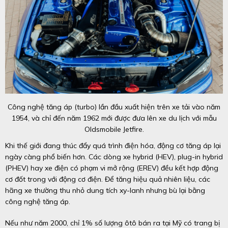
Công nghệ tăng áp (turbo) lần đầu xuất hiện trên xe tải vào năm
1954, và chỉ đến năm 1962 mới được đưa lên xe du lịch với mẫu
Oldsmobile Jetfire.
Khi thế giới đang thúc đẩy quá trình điện hóa, động cơ tăng áp lại
ngày càng phổ biến hơn. Các dòng xe hybrid (HEV), plug-in hybrid
(PHEV) hay xe điện có phạm vi mở rộng (EREV) đều kết hợp động
cơ đốt trong với động cơ điện. Để tăng hiệu quả nhiên liệu, các
hãng xe thường thu nhỏ dung tích xy-lanh nhưng bù lại bằng
công nghệ tăng áp.
Nếu như năm 2000, chỉ 1% số lượng ôtô bán ra tại Mỹ có trang bị