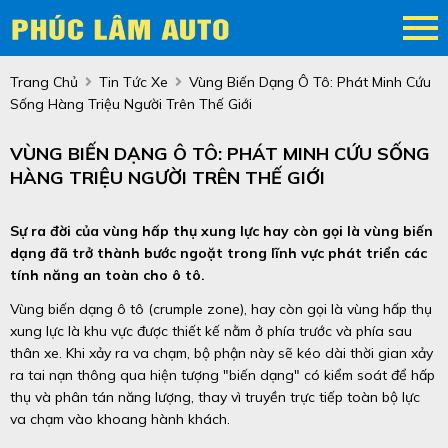
Trang Chủ
Tin Tức Xe
Vùng Biến Dạng Ô Tô: Phát Minh Cứu
Sống Hàng Triệu Người Trên Thế Giới
VÙNG BIẾN DẠNG Ô TÔ: PHÁT MINH CỨU SỐNG
HÀNG TRIỆU NGƯỜI TRÊN THẾ GIỚI
Sự ra đời của vùng hấp thụ xung lực hay còn gọi là vùng biến
dạng đã trở thành bước ngoặt trong lĩnh vực phát triển các
tính năng an toàn cho ô tô.
Vùng biến dạng ô tô (crumple zone), hay còn gọi là vùng hấp thụ
xung lực là khu vực được thiết kế nằm ở phía trước và phía sau
thân xe. Khi xảy ra va chạm, bộ phận này sẽ kéo dài thời gian xảy
ra tai nạn thông qua hiện tượng "biến dạng" có kiểm soát để hấp
thụ và phân tán năng lượng, thay vì truyền trực tiếp toàn bộ lực
va chạm vào khoang hành khách.