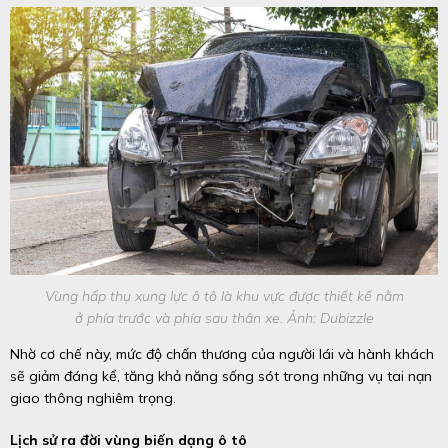
Vùng hấp thụ xung lực ô tô là khu vực được thiết kế nằm
ở phía trước và phía sau thân xe. Ảnh: Dubizzle
Nhờ cơ chế này, mức độ chấn thương của người lái và hành khách
sẽ giảm đáng kể, tăng khả năng sống sót trong những vụ tai nạn
giao thông nghiêm trọng.
Lịch sử ra đời vùng biến dạng ô tô