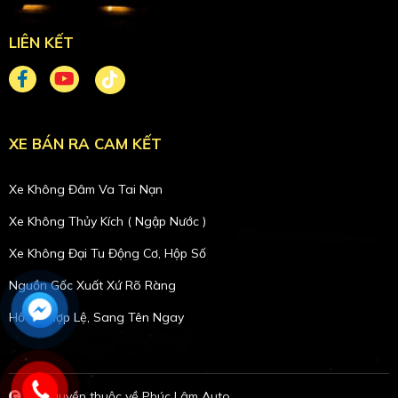
LIÊN KẾT
XE BÁN RA CAM KẾT
Xe Không Đâm Va Tai Nạn
Xe Không Thủy Kích ( Ngập Nước )
Xe Không Đại Tu Động Cơ, Hộp Số
Nguồn Gốc Xuất Xứ Rõ Ràng
Hồ Sơ Hợp Lệ, Sang Tên Ngay
Bản quyền thuộc về Phúc Lâm Auto