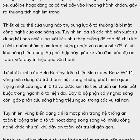
xe, đuôi xe hoặc động cơ có thể đẩy vào khoang hành khách, gây
ra thương tích nghiêm trọng.
Thiết kế cụ thể của vùng hấp thụ xung lực ô tô thường là bí mật
công nghệ của các hãng xe. Tuy nhiên, đa số các nhà sản xuất sử
dụng kết hợp nhiều loại vật liệu như thép cường độ cao để chịu lực
chính, nhôm nhằm giảm trọng lượng, nhựa và composite để tối ưu
khả năng biến dạng. Sự phối hợp này giúp xe vừa đảm bảo độ an
toàn, vừa duy trì hiệu quả vận hành.
Từ phát minh của Béla Barènyi trên chiếc Mercedes-Benz W111,
vùng biến dạng đã trở thành một trong những phát minh quan
trọng nhất của ngành ô tô và được xem là tiêu chuẩn an toàn bắt
buộc trong ngành ô tô hiện đại. Đây là bộ phận có ý nghĩa sống
còn, góp phần cứu sống hàng triệu người trong các vụ tai nạn.
Tuy nhiên, vùng biến dạng chỉ là một phần trong hệ thống an
toàn bị động trên ô tô và hoạt động song song với nhiều công
nghệ khác như túi khí, dây an toàn, cột trụ lái gập gọn.