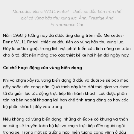
Mercedes-Benz W111 Fintail - chiếc xe đầu tiên trên thế
giới có vùng hấp thụ xung lực. Ảnh: Prestige And
Performance Car
Năm 1958, ý tưởng này đã được ứng dụng trên mẫu Mercedes-
Benz W111 Fintail, chiếc xe đầu tiên có vùng hấp thụ xung lực.
Đây là bước ngoặt trong lĩnh vực phát triển các tính năng an toàn
cho ô tô, đặt nền móng cho các thiết kế xe hơi hiện đại ngày nay.
Cơ chế hoạt động của vùng biến dạng
Khi va chạm xảy ra, vùng biến dạng ở đầu và đuôi xe sẽ bóp méo,
gãy hoặc uốn cong dần. Quá trình này kéo dài thời gian va chạm,
từ đó giảm lực tác động trực tiếp lên hành khách. Lực được phân
tán ra bên ngoài khoang lái, hạn chế tình trạng động cơ hay các
bộ phận khác bị đẩy vào trong.
Nếu không có vùng biến dạng, những chiếc xe có khung và thân
xe cứng sẽ truyền toàn bộ lực va chạm trực tiếp đến người ngồi
trong xe. Trong một số trường hợp, hiện tượng cong vênh ở đầu