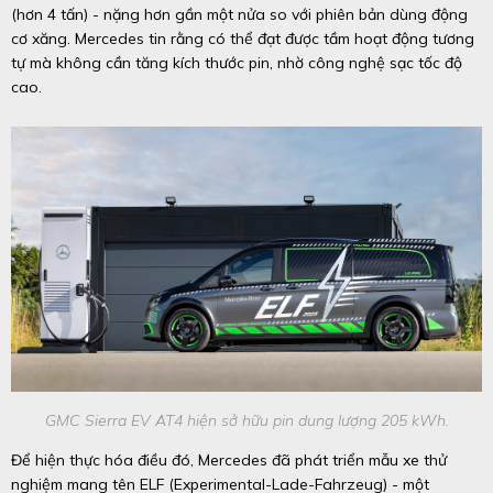
(hơn 4 tấn) - nặng hơn gần một nửa so với phiên bản dùng động
cơ xăng. Mercedes tin rằng có thể đạt được tầm hoạt động tương
tự mà không cần tăng kích thước pin, nhờ công nghệ sạc tốc độ
cao.
GMC Sierra EV AT4 hiện sở hữu pin dung lượng 205 kWh.
Để hiện thực hóa điều đó, Mercedes đã phát triển mẫu xe thử
nghiệm mang tên ELF (Experimental-Lade-Fahrzeug) - một