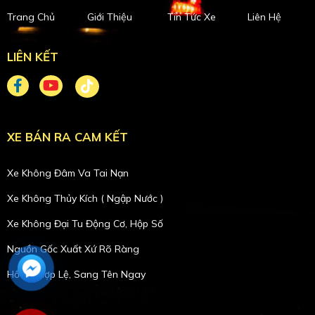
Trang Chủ
Giới Thiệu
Tin Tức Xe
Liên Hệ
LIÊN KẾT
XE BÁN RA CAM KẾT
Xe Không Đâm Va Tai Nạn
Xe Không Thủy Kích ( Ngập Nước )
Xe Không Đại Tu Động Cơ, Hộp Số
Nguồn Gốc Xuất Xứ Rõ Ràng
Hồ Sơ Hợp Lệ, Sang Tên Ngay