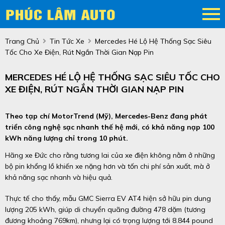
Trang Chủ
Tin Tức Xe
Mercedes Hé Lộ Hệ Thống Sạc Siêu
Tốc Cho Xe Điện, Rút Ngắn Thời Gian Nạp Pin
MERCEDES HÉ LỘ HỆ THỐNG SẠC SIÊU TỐC CHO
XE ĐIỆN, RÚT NGẮN THỜI GIAN NẠP PIN
Theo tạp chí MotorTrend (Mỹ), Mercedes-Benz đang phát
triển công nghệ sạc nhanh thế hệ mới, có khả năng nạp 100
kWh năng lượng chỉ trong 10 phút.
Hãng xe Đức cho rằng tương lai của xe điện không nằm ở những
bộ pin khổng lồ khiến xe nặng hơn và tốn chi phí sản xuất, mà ở
khả năng sạc nhanh và hiệu quả.
Thực tế cho thấy, mẫu GMC Sierra EV AT4 hiện sở hữu pin dung
lượng 205 kWh, giúp di chuyển quãng đường 478 dặm (tương
đương khoảng 769km), nhưng lại có trọng lượng tới 8.844 pound