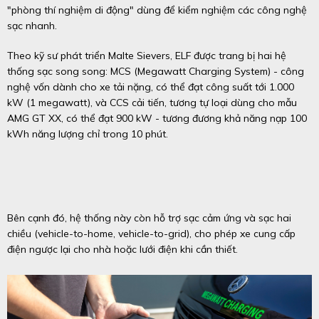
"phòng thí nghiệm di động" dùng để kiểm nghiệm các công nghệ
sạc nhanh.
Theo kỹ sư phát triển Malte Sievers, ELF được trang bị hai hệ
thống sạc song song: MCS (Megawatt Charging System) - công
nghệ vốn dành cho xe tải nặng, có thể đạt công suất tới 1.000
kW (1 megawatt), và CCS cải tiến, tương tự loại dùng cho mẫu
AMG GT XX, có thể đạt 900 kW - tương đương khả năng nạp 100
kWh năng lượng chỉ trong 10 phút.
Bên cạnh đó, hệ thống này còn hỗ trợ sạc cảm ứng và sạc hai
chiều (vehicle-to-home, vehicle-to-grid), cho phép xe cung cấp
điện ngược lại cho nhà hoặc lưới điện khi cần thiết.