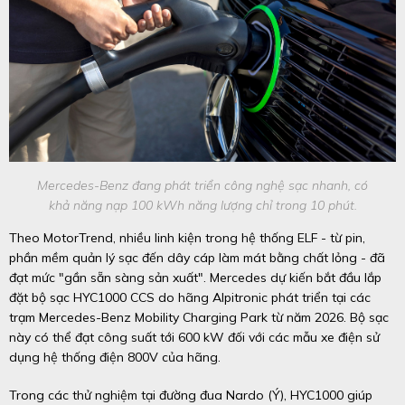
Mercedes-Benz đang phát triển công nghệ sạc nhanh, có
khả năng nạp 100 kWh năng lượng chỉ trong 10 phút.
Theo MotorTrend, nhiều linh kiện trong hệ thống ELF - từ pin,
phần mềm quản lý sạc đến dây cáp làm mát bằng chất lỏng - đã
đạt mức "gần sẵn sàng sản xuất". Mercedes dự kiến bắt đầu lắp
đặt bộ sạc HYC1000 CCS do hãng Alpitronic phát triển tại các
trạm Mercedes-Benz Mobility Charging Park từ năm 2026. Bộ sạc
này có thể đạt công suất tới 600 kW đối với các mẫu xe điện sử
dụng hệ thống điện 800V của hãng.
Trong các thử nghiệm tại đường đua Nardo (Ý), HYC1000 giúp