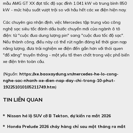
mẫu AMG GT XX đạt tốc độ sạc đỉnh 1.041 kW và trung bình 850
kW - mức hiệu suất vượt trội so với hầu hết các xe điện hiện nay.
Các chuyên gia nhận định, việc Mercedes tập trung vào công
nghệ sạc siêu tốc đánh dấu bước chuyển mới của ngành ô tô
điện: từ "cuộc đua dung lượng pin" sang "cuộc đua tốc độ sạc".
Nếu thành công, điều này có thể rút ngắn đáng kể thời gian nạp
năng lượng, đưa trải nghiệm xe điện đến gần hơn với thói quen
"đổ xăng" truyền thống - một yếu tố then chốt trong việc phổ biến
xe điện trên toàn cầu.
(Nguồn:
https://xe.baoxaydung.vn/mercedes-he-lo-cong-
nghe-sac-nhanh-xe-dien-nap-day-chi-trong-10-phut-
192251010105211749.htm
)
TIN LIÊN QUAN
Nissan hé lộ SUV cỡ B Tekton, dự kiến ra mắt 2026
Honda Prelude 2026 cháy hàng chỉ sau một tháng ra mắt