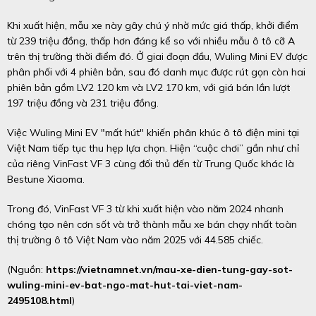
Khi xuất hiện, mẫu xe này gây chú ý nhờ mức giá thấp, khởi điểm
từ 239 triệu đồng, thấp hơn đáng kể so với nhiều mẫu ô tô cỡ A
trên thị trường thời điểm đó. Ở giai đoạn đầu, Wuling Mini EV được
phân phối với 4 phiên bản, sau đó danh mục được rút gọn còn hai
phiên bản gồm LV2 120 km và LV2 170 km, với giá bán lần lượt
197 triệu đồng và 231 triệu đồng.
Việc Wuling Mini EV "mất hút" khiến phân khúc ô tô điện mini tại
Việt Nam tiếp tục thu hẹp lựa chọn. Hiện “cuộc chơi” gần như chỉ
của riêng VinFast VF 3 cùng đối thủ đến từ Trung Quốc khác là
Bestune Xiaoma.
Trong đó, VinFast VF 3 từ khi xuất hiện vào năm 2024 nhanh
chóng tạo nên cơn sốt và trở thành mẫu xe bán chạy nhất toàn
thị trường ô tô Việt Nam vào năm 2025 với 44.585 chiếc.
(Nguồn:
https://vietnamnet.vn/mau-xe-dien-tung-gay-sot-
wuling-mini-ev-bat-ngo-mat-hut-tai-viet-nam-
2495108.html
)