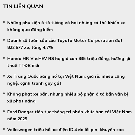
TIN LIÊN QUAN
Những phụ kiện ô tô tưởng vô hại nhưng có thể khiến xe
không qua đăng kiểm
Doanh số toàn cầu của Toyota Motor Corporation đạt
822.577 xe, tăng 4,7%
Honda HR-V e:HEV RS hạ giá còn 835 triệu đồng, hưởng lợi
thuế TTĐB mới
Xe Trung Quốc bùng nổ tại Việt Nam: giá rẻ, nhiều công
nghệ, cạnh tranh gay gắt
Không phạt xe bẩn, nhưng nhiều bộ phận ô tô bẩn vẫn bị
xử phạt nặng
Ford Ranger tiếp tục thống trị phân khúc bán tải Việt Nam
năm 2025
Volkswagen triệu hồi xe điện ID.4 do lỗi pin, khuyến cáo