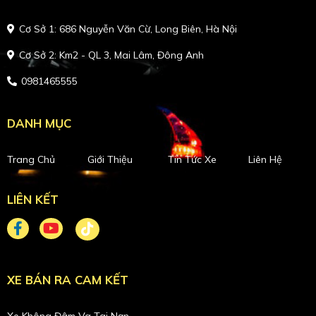
Cơ Sở 1: 686 Nguyễn Văn Cừ, Long Biên, Hà Nội
Cơ Sở 2: Km2 - QL 3, Mai Lâm, Đông Anh
0981465555
DANH MỤC
Trang Chủ
Giới Thiệu
Tin Tức Xe
Liên Hệ
LIÊN KẾT
XE BÁN RA CAM KẾT
Xe Không Đâm Va Tai Nạn