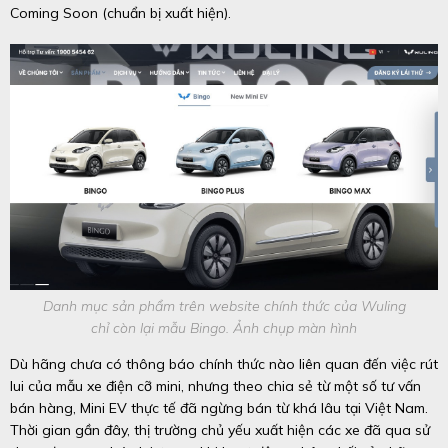
Coming Soon (chuẩn bị xuất hiện).
Danh mục sản phẩm trên website chính thức của Wuling
chỉ còn lại mẫu Bingo. Ảnh chụp màn hình
Dù hãng chưa có thông báo chính thức nào liên quan đến việc rút
lui của mẫu xe điện cỡ mini, nhưng theo chia sẻ từ một số tư vấn
bán hàng, Mini EV thực tế đã ngừng bán từ khá lâu tại Việt Nam.
Thời gian gần đây, thị trường chủ yếu xuất hiện các xe đã qua sử