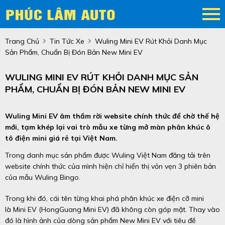
Trang Chủ
Tin Tức Xe
Wuling Mini EV Rút Khỏi Danh Mục
Sản Phẩm, Chuẩn Bị Đón Bản New Mini EV
WULING MINI EV RÚT KHỎI DANH MỤC SẢN
PHẨM, CHUẨN BỊ ĐÓN BẢN NEW MINI EV
Wuling Mini EV âm thầm rời website chính thức để chờ thế hệ
mới, tạm khép lại vai trò mẫu xe từng mở màn phân khúc ô
tô điện mini giá rẻ tại Việt Nam.
Trong danh mục sản phẩm được Wuling Việt Nam đăng tải trên
website chính thức của mình hiện chỉ hiển thị vỏn vẹn 3 phiên bản
của mẫu Wuling Bingo.
Trong khi đó, cái tên từng khai phá phân khúc xe điện cỡ mini
là Mini EV (HongGuang Mini EV) đã không còn góp mặt. Thay vào
đó là hình ảnh của dòng sản phẩm New Mini EV với tiêu đề