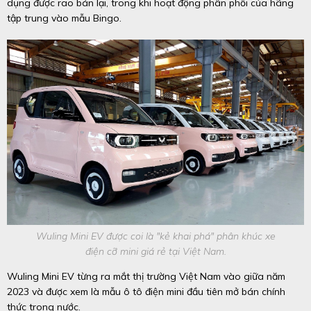
dụng được rao bán lại, trong khi hoạt động phân phối của hãng
tập trung vào mẫu Bingo.
Wuling Mini EV được coi là "kẻ khai phá" phân khúc xe
điện cỡ mini giá rẻ tại Việt Nam.
Wuling Mini EV từng ra mắt thị trường Việt Nam vào giữa năm
2023 và được xem là mẫu ô tô điện mini đầu tiên mở bán chính
thức trong nước.