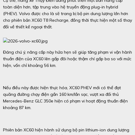
Cụ thể, hãng xe Thụy Điển đang phát triển một bản nâng cấp
toàn diện hơn, tập trung vào hệ truyền động plug-in hybrid
(PHEV). Volvo được cho là sẽ trang bị bộ pin dung lượng lớn hơn
cho phiên bản XC60 T8 Recharge, đồng thời thực hiện một số thay
đổi về thiết kế ngoại thất.
Đáng chú ý, nâng cấp này hứa hẹn sẽ giúp tăng phạm vi vận hành
thuần điện của XC60 lên gấp đôi hoặc thậm chí gấp ba so với mức
hiện, vốn chỉ khoảng 56 km.
Nếu điều này được hiện thực hóa, XC60 PHEV mới có thể đạt
quãng đường chạy điện gần 160 km/lần sạc, vượt xa đối thủ
Mercedes-Benz GLC 350e hiện có phạm vi hoạt động thuần điện
khoảng 87 km.
Phiên bản XC60 hiện hành sử dụng bộ pin lithium-ion dung lượng