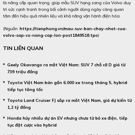
là nâng cấp quan trọng, giúp mẫu SUV hạng sang của Volvo duy
trì sức cạnh tranh trong bối cảnh người dùng ngày càng quan
tâm đến hiệu quả nhiên liệu và khả năng vận hành điện hóa.
(Nguồn:
https://tienphong.vn/mau-suv-ban-chay-nhat-cua-
volvo-sap-co-nang-cap-lon-post1849518.tpo
)
TIN LIÊN QUAN
Geely Okavango ra mắt Việt Nam: SUV 7 chỗ cỡ D giá từ
739 triệu đồng
Toyota Việt Nam bán gần 6.000 xe trong tháng 5, hybrid
tiếp tục tăng tốc
Toyota Land Cruiser FJ sắp ra mắt Việt Nam, giá dự kiến từ
1,2 tỷ đồng
Honda hủy nhiều dự án EV nhưng chưa từ bỏ xe điện, tiếp
tục đặt cược vào hybrid