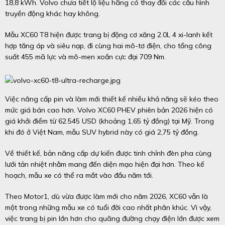
18,8 kWh. Volvo chưa tiết lộ liệu hãng có thay đổi các cấu hình
truyền động khác hay không.
Mẫu XC60 T8 hiện được trang bị động cơ xăng 2.0L 4 xi-lanh kết
hợp tăng áp và siêu nạp, đi cùng hai mô-tơ điện, cho tổng công
suất 455 mã lực và mô-men xoắn cực đại 709 Nm.
Việc nâng cấp pin và làm mới thiết kế nhiều khả năng sẽ kéo theo
mức giá bán cao hơn. Volvo XC60 PHEV phiên bản 2026 hiện có
giá khởi điểm từ 62.545 USD (khoảng 1,65 tỷ đồng) tại Mỹ. Trong
khi đó ở Việt Nam, mẫu SUV hybrid này có giá 2,75 tỷ đồng.
Về thiết kế, bản nâng cấp dự kiến được tinh chỉnh đèn pha cùng
lưới tản nhiệt nhằm mang đến diện mạo hiện đại hơn. Theo kế
hoạch, mẫu xe có thể ra mắt vào đầu năm tới.
Theo Motor1, dù vừa được làm mới cho năm 2026, XC60 vẫn là
một trong những mẫu xe có tuổi đời cao nhất phân khúc. Vì vậy,
việc trang bị pin lớn hơn cho quãng đường chạy điện lớn được xem