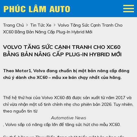
Trang Chủ
Tin Tức Xe
Volvo Tăng Sức Cạnh Tranh Cho
XC60 Bằng Bản Nâng Cấp Plug-In Hybrid Mới
VOLVO TĂNG SỨC CẠNH TRANH CHO XC60
BẰNG BẢN NÂNG CẤP PLUG-IN HYBRID MỚI
Theo Motor1, Volvo đang chuẩn bị một bản nâng cấp đáng
chú ý dành cho XC60 – mẫu xe bán chạy nhất của hãng.
Thế hệ thứ hai của Volvo XC60 đã được sản xuất từ năm 2017 và
chỉ vừa nhận một số tinh chỉnh nhẹ cho phiên bản 2026. Tuy nhiên,
theo nguồn tin từ
Automotive News
, Volvo sắp có nâng cấp lớn để tăng sức hút cho mẫu XC60.