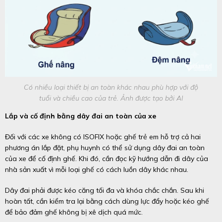
Có nhiều loại thiết bị an toàn khác nhau phù hợp với độ
tuổi và chiều cao của trẻ. Ảnh được tạo bởi AI
Lắp và cố định bằng dây đai an toàn của xe
Đối với các xe không có ISOFIX hoặc ghế trẻ em hỗ trợ cả hai
phương án lắp đặt, phụ huynh có thể sử dụng dây đai an toàn
của xe để cố định ghế. Khi đó, cần đọc kỹ hướng dẫn đi dây của
nhà sản xuất vì mỗi loại ghế có cách luồn dây khác nhau.
Dây đai phải được kéo căng tối đa và khóa chắc chắn. Sau khi
hoàn tất, cần kiểm tra lại bằng cách dùng lực đẩy hoặc kéo ghế
để bảo đảm ghế không bị xê dịch quá mức.