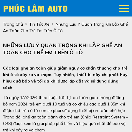
Trang Chủ
Tin Tức Xe
Những Lưu Ý Quan Trọng Khi Lắp Ghế
An Toàn Cho Trẻ Em Trên Ô Tô
NHỮNG LƯU Ý QUAN TRỌNG KHI LẮP GHẾ AN
TOÀN CHO TRẺ EM TRÊN Ô TÔ
Các loại ghế an toàn giúp giảm nguy cơ chấn thương cho trẻ
khi ô tô xảy ra va chạm. Tuy nhiên, thiết bị này chỉ phát huy
hiệu quả bảo vệ tối đa khi được lắp đặt và sử dụng đúng
cách.
Từ ngày 1/7/2026, theo Luật Trật tự, an toàn giao thông đường
bộ năm 2024, trẻ em dưới 10 tuổi và có chiều cao dưới 1,35m khi
được chở trên ô tô con sẽ phải sử dụng thiết bị an toàn phù hợp.
Trong đó, ghế an toàn dành cho trẻ em (Child Restraint System -
CRS) được xem là giải pháp phổ biến và hiệu quả nhất để bảo vệ
trẻ khi xảy ra va chạm.