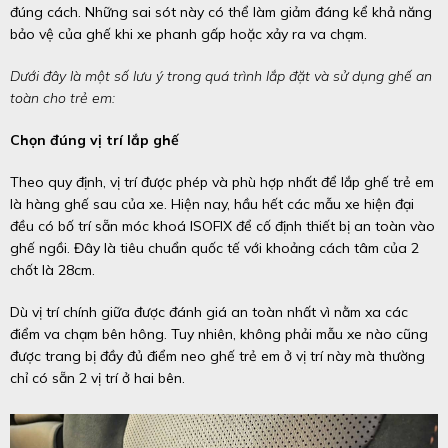
đúng cách. Những sai sót này có thể làm giảm đáng kể khả năng
bảo vệ của ghế khi xe phanh gấp hoặc xảy ra va chạm.
Dưới đây là một số lưu ý trong quá trình lắp đặt và sử dụng ghế an
toàn cho trẻ em:
Chọn đúng vị trí lắp ghế
Theo quy định, vị trí được phép và phù hợp nhất để lắp ghế trẻ em
là hàng ghế sau của xe. Hiện nay, hầu hết các mẫu xe hiện đại
đều có bố trí sẵn móc khoá ISOFIX để cố định thiết bị an toàn vào
ghế ngồi. Đây là tiêu chuẩn quốc tế với khoảng cách tâm của 2
chốt là 28cm.
Dù vị trí chính giữa được đánh giá an toàn nhất vì nằm xa các
điểm va chạm bên hông. Tuy nhiên, không phải mẫu xe nào cũng
được trang bị đầy đủ điểm neo ghế trẻ em ở vị trí này mà thường
chỉ có sẵn 2 vị trí ở hai bên.