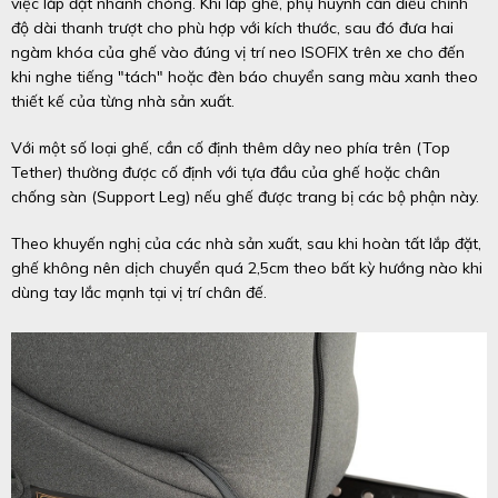
việc lắp đặt nhanh chóng. Khi lắp ghế, phụ huynh cần điều chỉnh
độ dài thanh trượt cho phù hợp với kích thước, sau đó đưa hai
ngàm khóa của ghế vào đúng vị trí neo ISOFIX trên xe cho đến
khi nghe tiếng "tách" hoặc đèn báo chuyển sang màu xanh theo
thiết kế của từng nhà sản xuất.
Với một số loại ghế, cần cố định thêm dây neo phía trên (Top
Tether) thường được cố định với tựa đầu của ghế hoặc chân
chống sàn (Support Leg) nếu ghế được trang bị các bộ phận này.
Theo khuyến nghị của các nhà sản xuất, sau khi hoàn tất lắp đặt,
ghế không nên dịch chuyển quá 2,5cm theo bất kỳ hướng nào khi
dùng tay lắc mạnh tại vị trí chân đế.