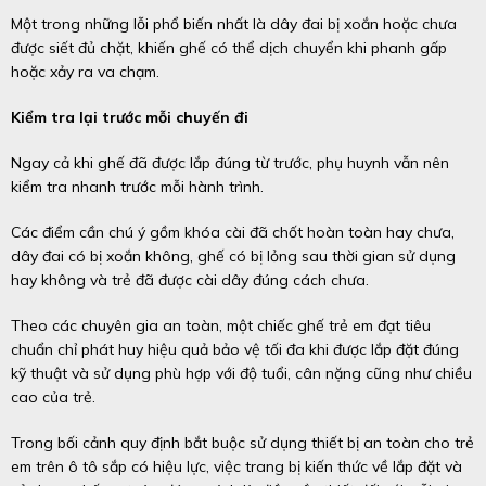
Một trong những lỗi phổ biến nhất là dây đai bị xoắn hoặc chưa
được siết đủ chặt, khiến ghế có thể dịch chuyển khi phanh gấp
hoặc xảy ra va chạm.
Kiểm tra lại trước mỗi chuyến đi
Ngay cả khi ghế đã được lắp đúng từ trước, phụ huynh vẫn nên
kiểm tra nhanh trước mỗi hành trình.
Các điểm cần chú ý gồm khóa cài đã chốt hoàn toàn hay chưa,
dây đai có bị xoắn không, ghế có bị lỏng sau thời gian sử dụng
hay không và trẻ đã được cài dây đúng cách chưa.
Theo các chuyên gia an toàn, một chiếc ghế trẻ em đạt tiêu
chuẩn chỉ phát huy hiệu quả bảo vệ tối đa khi được lắp đặt đúng
kỹ thuật và sử dụng phù hợp với độ tuổi, cân nặng cũng như chiều
cao của trẻ.
Trong bối cảnh quy định bắt buộc sử dụng thiết bị an toàn cho trẻ
em trên ô tô sắp có hiệu lực, việc trang bị kiến thức về lắp đặt và