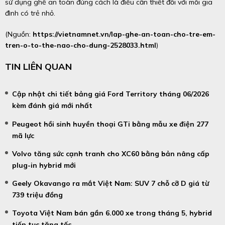
sử dụng ghế an toàn đúng cách là điều cần thiết đối với mỗi gia
đình có trẻ nhỏ.
(Nguồn:
https://vietnamnet.vn/lap-ghe-an-toan-cho-tre-em-
tren-o-to-the-nao-cho-dung-2528033.html
)
TIN LIÊN QUAN
Cập nhật chi tiết bảng giá Ford Territory tháng 06/2026
kèm đánh giá mới nhất
Peugeot hồi sinh huyền thoại GTi bằng mẫu xe điện 277
mã lực
Volvo tăng sức cạnh tranh cho XC60 bằng bản nâng cấp
plug-in hybrid mới
Geely Okavango ra mắt Việt Nam: SUV 7 chỗ cỡ D giá từ
739 triệu đồng
Toyota Việt Nam bán gần 6.000 xe trong tháng 5, hybrid
tiếp tục tăng tốc