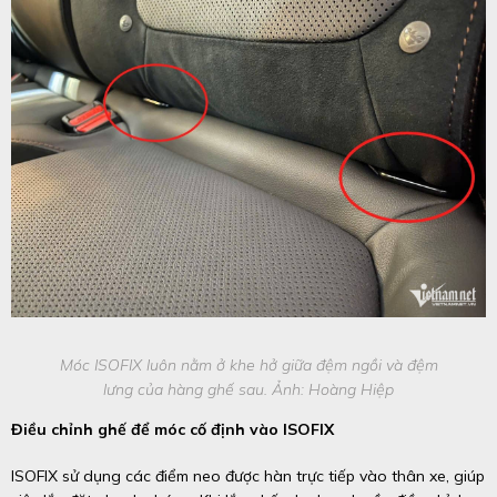
Móc ISOFIX luôn nằm ở khe hở giữa đệm ngồi và đệm
lưng của hàng ghế sau. Ảnh: Hoàng Hiệp
Điều chỉnh ghế để móc cố định vào ISOFIX
ISOFIX sử dụng các điểm neo được hàn trực tiếp vào thân xe, giúp