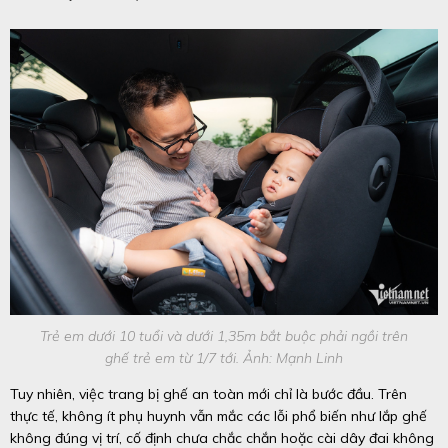
Trẻ em dưới 10 tuổi và dưới 1,35m bắt buộc phải ngồi trên
ghế trẻ em từ 1/7 tới. Ảnh: Mạnh Linh
Tuy nhiên, việc trang bị ghế an toàn mới chỉ là bước đầu. Trên
thực tế, không ít phụ huynh vẫn mắc các lỗi phổ biến như lắp ghế
không đúng vị trí, cố định chưa chắc chắn hoặc cài dây đai không