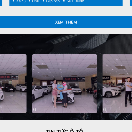
Xe cũ
Dầu
Lắp ráp
50.000km
XEM THÊM
TIN TỨC Ô TÔ