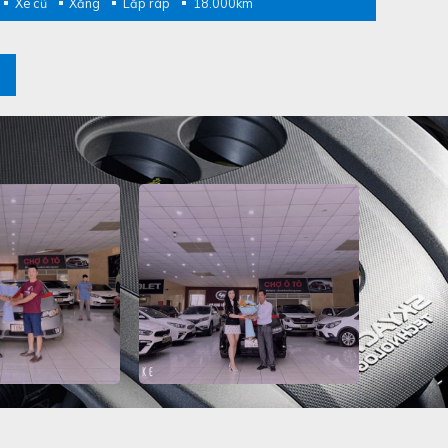
Xe cũ
Xăng
Lắp ráp
18.000km