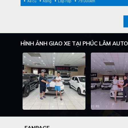
Xe cũ
Xăng
Lắp ráp
79.000km
HÌNH ẢNH GIAO XE TẠI PHÚC LÂM AUTO
FANPAGE