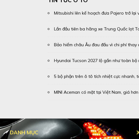
Mitsubishi lên kế hoạch đưa Pajero trở lại 
Lần đầu tiên ba hãng xe Trung Quốc lọt To
Bảo hiểm châu Âu đau đầu vì chi phí thay
Hyundai Tucson 2027 lộ gần như toàn bộ n
5 bộ phận trên ô tô tích nhiệt cực nhanh, t
MINI Aceman có mặt tại Việt Nam, giá hơn
DANH MỤC