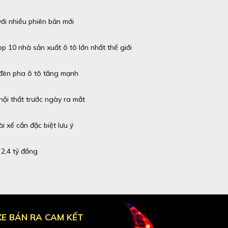
với nhiều phiên bản mới
p 10 nhà sản xuất ô tô lớn nhất thế giới
 đèn pha ô tô tăng mạnh
ội thất trước ngày ra mắt
ài xế cần đặc biệt lưu ý
 2,4 tỷ đồng
XE BÁN RA CAM KẾT